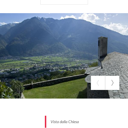
abito azzurro con il piede nudo sopra il serpente e la
falce di luna; è affiancata da san Giovanni Battista e
da un santo pellegrino.
Scendendo lungo un viottolo acciottolato si
fiancheggia una nobile dimora che offre un bel
portale d’ingresso in pietra con motivi incisi sui
capitelli e sui piedritti e un grazioso balconcino
ringhierato a riccioli.
Una scalinata a pianerottolo si collega in fondo con
un’edicola settecentesca che ripropone la figura
dell’Immacolata in vaporoso manto blu sul vestito
candido, i capelli lunghi sciolti lungo le spalle; si
nascondono tra le nuvole piccoli angeli con gigli e
rose.
FONTE: ITINERARI TRA STORIA E ARTE, COMUNITÀ VALTELLINA DI
SONDRIO
Vista dalla Chiesa