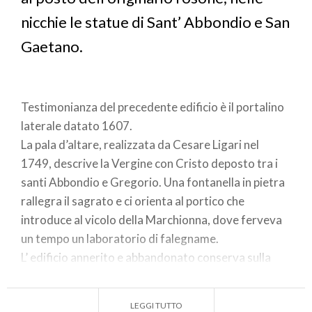
nicchie le statue di Sant’ Abbondio e San
Gaetano.
Testimonianza del precedente edificio è il portalino
laterale datato 1607.
La pala d’altare, realizzata da Cesare Ligari nel
1749, descrive la Vergine con Cristo deposto tra i
santi Abbondio e Gregorio. Una fontanella in pietra
rallegra il sagrato e ci orienta al portico che
introduce al vicolo della Marchionna, dove ferveva
un tempo un laboratorio di falegname.
L’ edificio annerito e abbandonato conserva sulla
facciata un mirabile affresco datato 1718. Si
ravvisa la Vergine Immacolata in veste bianca e
LEGGI TUTTO