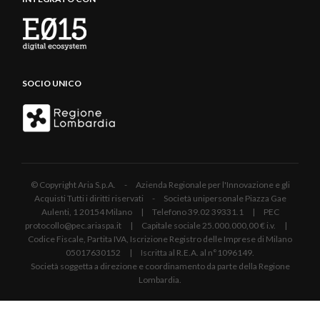
SOCIO UNICO
© Copyright Aria S.p.A. - Azienda Regionale per l'Innovazione e gli
Acquisti Tutti i diritti riservati - Società unipersonale Piazza Gae
Aulenti, 1 20154 Milano | Telefono 39.02 39331.1 | PEC
protocollo@pec.ariaspa.it | Capitale sociale 25.000.000,00 € i.v. |
Codice Fiscale, Partita IVA, Iscrizione Registro delle Imprese di Milano
05017630152 | Iscritta al R.E.A. al n°1096149.
Società soggetta a direzione e coordinamento da parte della Regione
Lombardia.