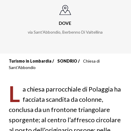
DOVE
via Sant'Abbondio
,
Berbenno Di Valtellina
Turismo in Lombardia
SONDRIO
Chiesa di
Briciole
Sant'Abbondio
di
L
pane
a chiesa parrocchiale di Polaggia ha
facciata scandita da colonne,
conclusa da un frontone triangolare
sporgente; al centro l’affresco circolare
al posto dell’originario rosone; nelle