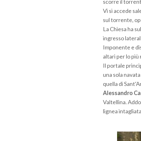
scorre il torrent
Vi si accede sa
sul torrente, op
La Chiesa ha su
ingresso lateral
Imponente e dis
altari per lo più 
Il portale princ
una sola navata 
quella di Sant‘
Alessandro Ca
Valtellina. Addo
lignea intagliat