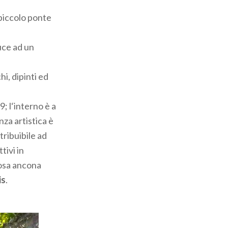
 piccolo ponte
uce ad un
i, dipinti ed
9; l‘interno è a
nza artistica è
tribuibile ad
tivi in
iosa ancona
is
.