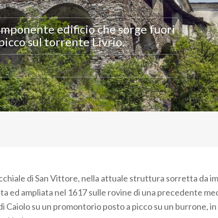
imponente edificio che sorge fuori
icco sul torrente Livrio.
chiale di San Vittore, nella attuale struttura sorretta da 
uita ed ampliata nel 1617 sulle rovine di una precedente me
di Caiolo su un promontorio posto a picco su un burrone, in