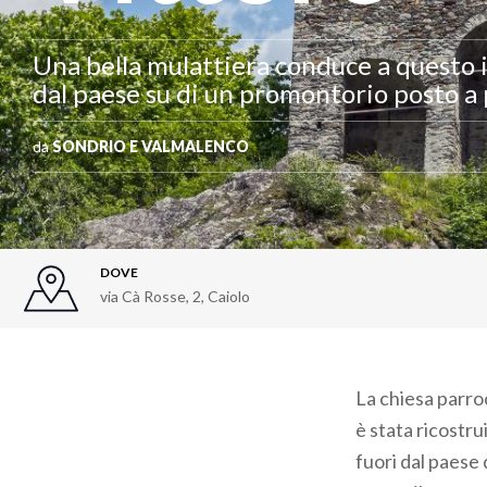
Una bella mulattiera conduce a questo 
dal paese su di un promontorio posto a p
da
SONDRIO E VALMALENCO
DOVE
via Cà Rosse, 2
,
Caiolo
La chiesa parroc
è stata ricostr
fuori dal paese 