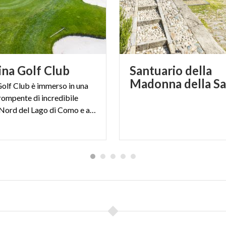
ina
Golf
Club
Santuario della
Madonna della Sa
Golf Club è immerso in una
rompente di incredibile
bellezza a Nord del Lago di Como e a due passi da Sondrio.