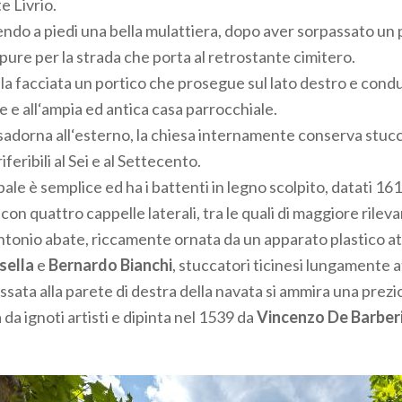
e Livrio.
lendo a piedi una bella mulattiera, dopo aver sorpassato un
pure per la strada che porta al retrostante cimitero.
lla facciata un portico che prosegue sul lato destro e cond
e e all‘ampia ed antica casa parrocchiale.
adorna all‘esterno, la chiesa internamente conserva stucch
riferibili al Sei e al Settecento.
ipale è semplice ed ha i battenti in legno scolpito, datati 161
con quattro cappelle laterali, tra le quali di maggiore rileva
Antonio abate, riccamente ornata da un apparato plastico at
sella
e
Bernardo Bianchi
, stuccatori ticinesi lungamente at
ssata alla parete di destra della navata si ammira una prez
a da ignoti artisti e dipinta nel 1539 da
Vincenzo De Barber