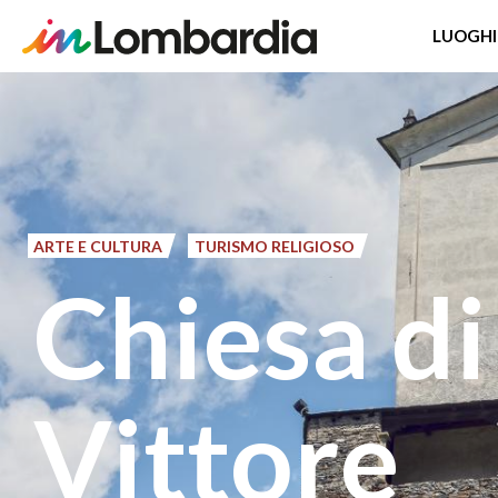
LUOGHI
Salta
al
contenuto
principale
ARTE E CULTURA
TURISMO RELIGIOSO
Chiesa di
Vittore