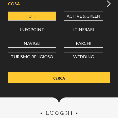
COSA
TUTTI
ACTIVE & GREEN
A
LATITUDINE
INFOPOINT
ITINERARI
LONGITUDINE
NAVIGLI
PARCHI
TURISMO RELIGIOSO
WEDDING
Value in decimal degrees. Use dot (.) as decimal separator.
LUOGHI