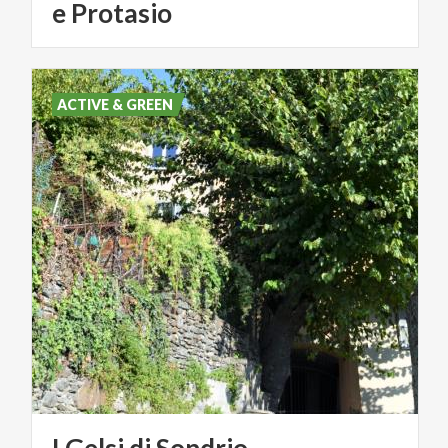
e Protasio
ACTIVE & GREEN
I
Gelsi
di
Sondrio