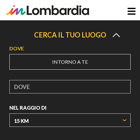
Salta
al
CERCA IL TUO LUOGO
contenuto
DOVE
principale
INTORNO A TE
DOVE
NEL RAGGIO DI
ORIGIN COORDINATES