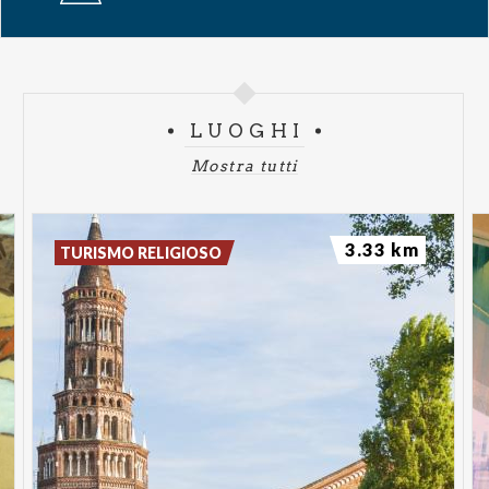
Madison Square Garden, Kia Forum e Sportpaleis.
Billboard ha inoltre nominato Olivia “Touring Artist
of the Year” nel 2024.
LUOGHI
“drop dead”, il primo brano tratto da you seem
Mostra tutti
pretty sad for a girl so in love, ha debuttato al primo
posto della classifica Billboard Hot 100, rendendo
Rodrigo la prima artista a debuttare al numero 1
3.33 km
TURISMO RELIGIOSO
con il singolo principale di tutti i suoi album in studio.
È inoltre l'unica artista nata in questo secolo con più
numeri 1 nella Hot 100 (“drop dead”, “vampire”,
“good 4 u”, “drivers license”). Il nuovo album
presenta un sound più maturo, ampio e ispirato, pur
mantenendo la sensibilità e l'originalità che
caratterizzano i suoi lavori precedenti.