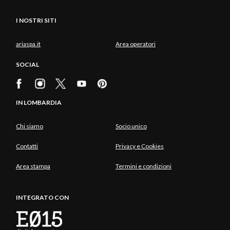
I NOSTRI SITI
ariaspa.it
Area operatori
SOCIAL
IN LOMBARDIA
Chi siamo
Socio unico
Contatti
Privacy e Cookies
Area stampa
Termini e condizioni
INTEGRATO CON