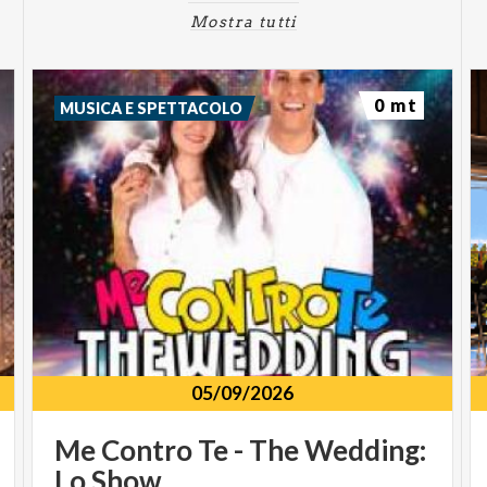
Mostra tutti
0 mt
MUSICA E SPETTACOLO
05/09/2026
Me
Contro
Te
-
The
Wedding:
Lo
Show