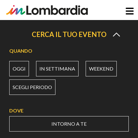
Salta
al
CERCA IL TUO EVENTO
contenuto
principale
QUANDO
OGGI
IN SETTIMANA
WEEKEND
SCEGLI PERIODO
DOVE
INTORNO A TE