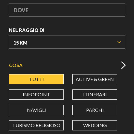
DOVE
NEL RAGGIO DI
ORIGIN COORDINATES
COSA
TUTTI
ACTIVE & GREEN
A
LATITUDINE
INFOPOINT
ITINERARI
LONGITUDINE
NAVIGLI
PARCHI
TURISMO RELIGIOSO
WEDDING
Value in decimal degrees. Use dot (.) as decimal separator.