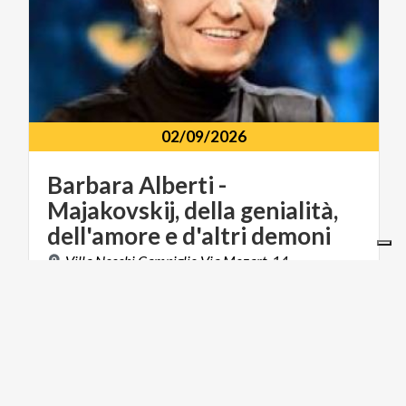
02/09/2026
Barbara Alberti -
Majakovskij, della genialità,
dell'amore e d'altri demoni
Villa
Necchi
Campiglio
Via
Mozart,
14
MUSICA E SPETTACOLO