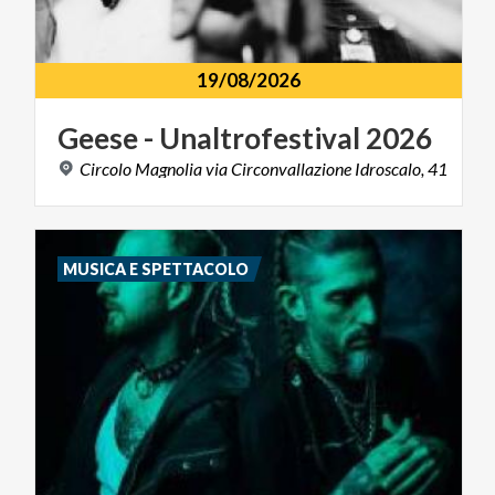
19/08/2026
Geese
-
Unaltrofestival
2026
Circolo
Magnolia
via
Circonvallazione
Idroscalo,
41
MUSICA E SPETTACOLO