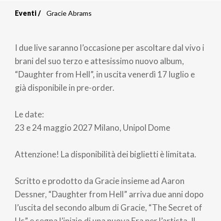
Eventi
Gracie Abrams
Briciole
di
I due live saranno l’occasione per ascoltare dal vivo i
pane
brani del suo terzo e attesissimo nuovo album,
“Daughter from Hell”, in uscita venerdì 17 luglio e
già disponibile in pre-order.
Le date:
23 e 24 maggio 2027 Milano, Unipol Dome
Attenzione! La disponibilità dei biglietti è limitata.
Scritto e prodotto da Gracie insieme ad Aaron
Dessner, “Daughter from Hell” arriva due anni dopo
l’uscita del secondo album di Gracie, “The Secret of
Us” e segna l’inizio di una nuova Era per l’artista. Il