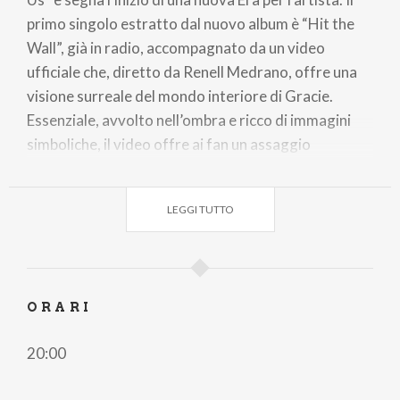
primo singolo estratto dal nuovo album è “Hit the
Wall”, già in radio, accompagnato da un video
ufficiale che, diretto da Renell Medrano, offre una
visione surreale del mondo interiore di Gracie.
Essenziale, avvolto nell’ombra e ricco di immagini
simboliche, il video offre ai fan un assaggio
enigmatico di ciò che verrà.
LEGGI TUTTO
Ai microfoni di Vogue durante il MET GALA 2026,
Gracie ha rivelato: “‘Hit the Wall’ è un’introduzione a
questo nuovo capitolo e mi sento grata e sollevata
che sia questa canzone ad uscire per prima. Amo
ORARI
questo singolo e le persone con cui l’ho realizzato.
Mi sembra che abbia preso vita ed è una bella
20:00
sensazione. Sono eccitata all’idea che appartenga
anche a tutti gli altri”.