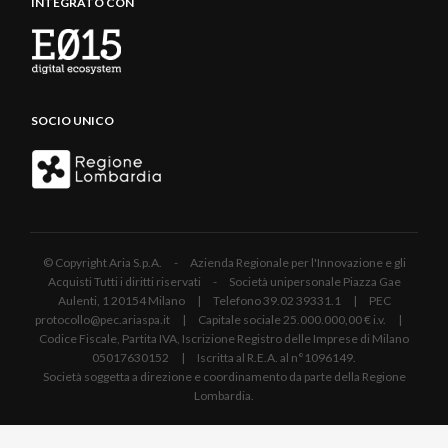
INTEGRATO CON
SOCIO UNICO
© Copyright Aria S.p.A. - Azienda Regionale per l'Innovazione e gli
Acquisti Tutti i diritti riservati - Società unipersonale Piazza Gae
Aulenti, 1 20154 Milano | Telefono 39.02 39331.1 | PEC
protocollo@pec.ariaspa.it | Capitale sociale 25.000.000,00 € i.v. |
Codice Fiscale, Partita IVA, Iscrizione Registro delle Imprese di Milano
05017630152 | Iscritta al R.E.A. al n°1096149.
Società soggetta a direzione e coordinamento da parte della Regione
Lombardia.