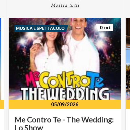
Mostra tutti
0 mt
MUSICA E SPETTACOLO
05/09/2026
Me
Contro
Te
-
The
Wedding:
Lo
Show