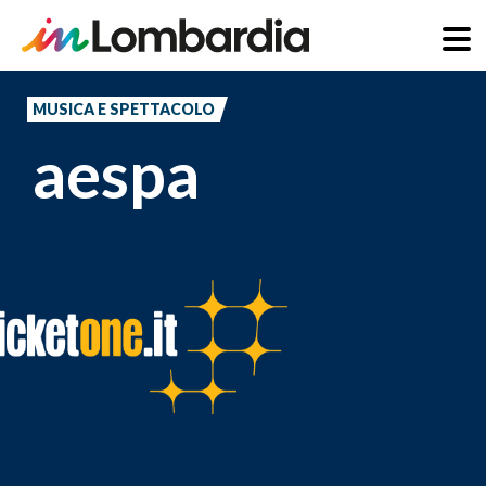
Salta
al
MUSICA E SPETTACOLO
contenuto
aespa
principale