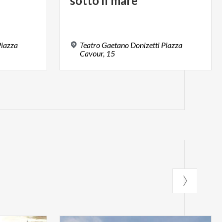
sotto
il
mare
Piazza
Teatro Gaetano Donizetti Piazza
Cavour, 15