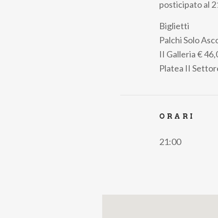
posticipato al 2
Biglietti
Palchi Solo Asc
II Galleria
€ 46,
Platea II Setto
ORARI
21:00