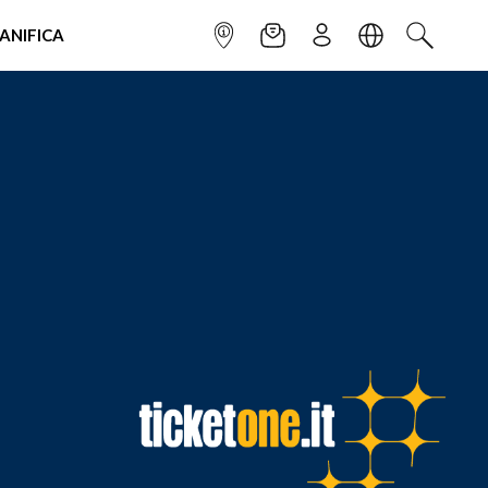
IANIFICA
INFOPOINT
NEWSLETTER
ISCRIVITI
LINGUA
CERCA