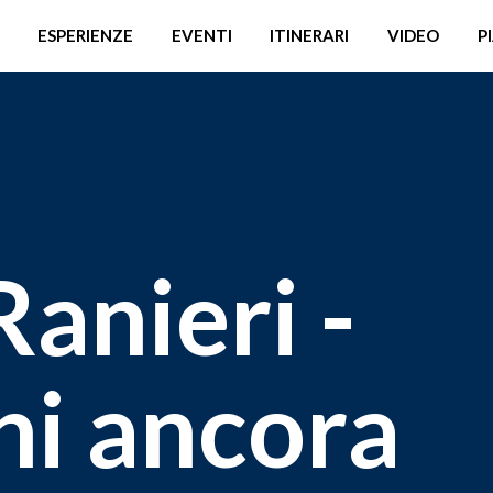
ESPERIENZE
EVENTI
ITINERARI
VIDEO
P
anieri -
gni ancora