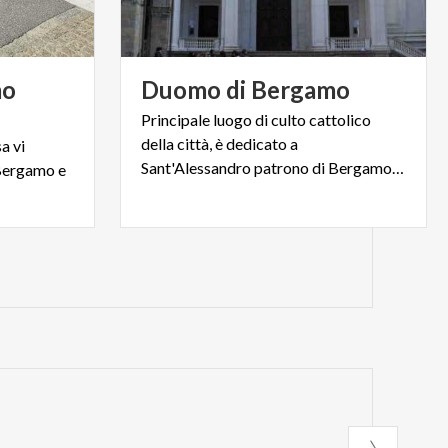
mo
Duomo
di
Bergamo
Principale luogo di culto cattolico
della città, è dedicato a
a vi
Sant'Alessandro patrono di Bergamo ed è situato nella Città Alta
 Bergamo e