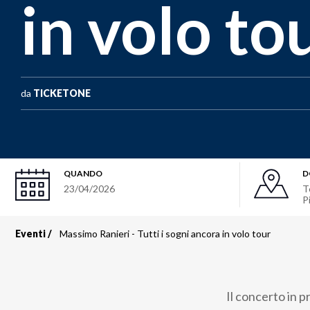
in volo to
da
TICKETONE
QUANDO
D
23/04/2026
T
P
Eventi
Massimo Ranieri - Tutti i sogni ancora in volo tour
Briciole
di
Il concerto in p
pane