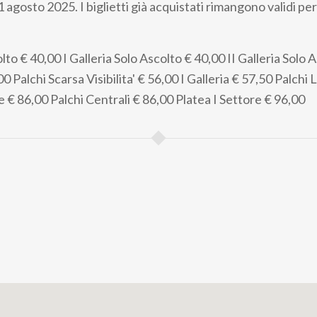
1 agosto 2025. I biglietti già acquistati rimangono validi per
olto
€ 40,00
I Galleria Solo Ascolto
€ 40,00
II Galleria Solo 
00
Palchi Scarsa Visibilita'
€ 56,00
I Galleria
€ 57,50
Palchi 
re
€ 86,00
Palchi Centrali
€ 86,00
Platea I Settore
€ 96,00