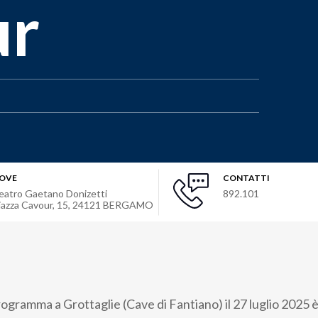
ur
OVE
CONTATTI
eatro Gaetano Donizetti
892.101
iazza Cavour, 15
,
24121
BERGAMO
rogramma a Grottaglie (Cave di Fantiano) il 27 luglio 2025 