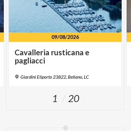
09/08/2026
Cavalleria
rusticana
e
pagliacci
Giardini
Eliporto
23822,
Bellano,
LC
1
20