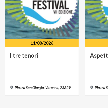
11/08/2026
I
tre
tenori
Aspet
Piazza
San
Giorgio,
Varenna,
23829
Piazza
S