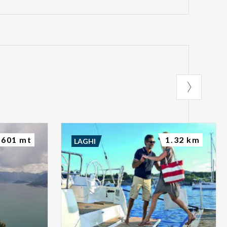
601 mt
1.32 km
LAGHI