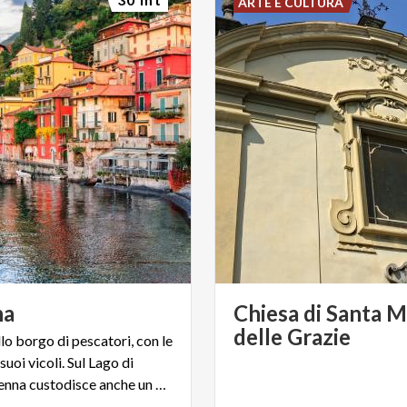
ARTE E CULTURA
na
Chiesa di Santa M
delle Grazie
lo borgo di pescatori, con le
i suoi vicoli. Sul Lago di
Como, Varenna custodisce anche un giardino meraviglia