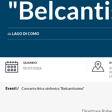
"Belcant
da
LAGO DI COMO
QUANDO
D
05/07/2026
P
P
L
Eventi
Concerto lirico sinfonico "Belcantissimo"
Briciole
di
Direttore Robe