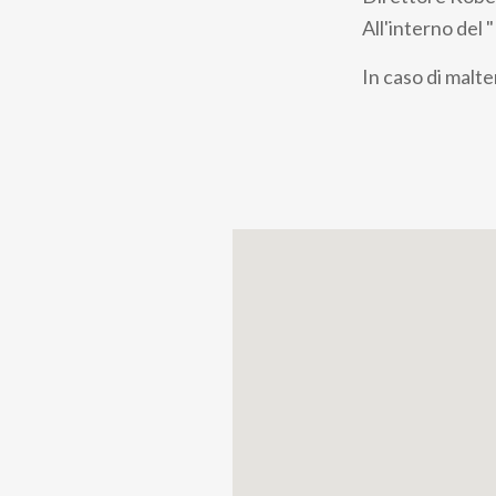
pane
All'interno del
In caso di malt