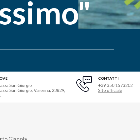
issimo"
OVE
CONTATTI
iazza San Giorgio
+39 350 1573202
iazza San Giorgio, Varenna, 23829,
Sito ufficiale
C
rto Gianola.