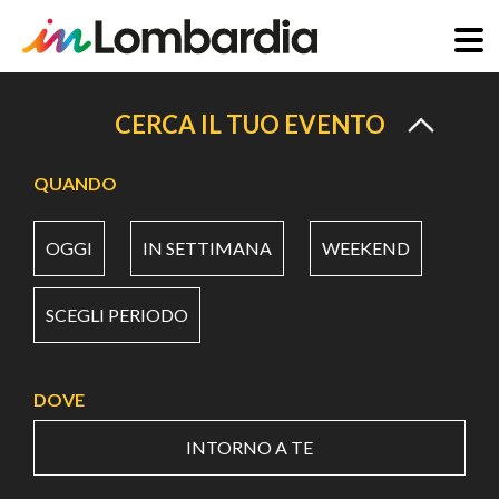
Salta
al
CERCA IL TUO EVENTO
contenuto
principale
QUANDO
OGGI
IN SETTIMANA
WEEKEND
SCEGLI PERIODO
DOVE
INTORNO A TE