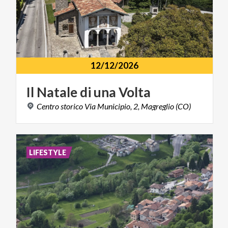
12/12/2026
Il
Natale
di
una
Volta
Centro
storico
Via
Municipio,
2,
Magreglio
(CO)
LIFESTYLE