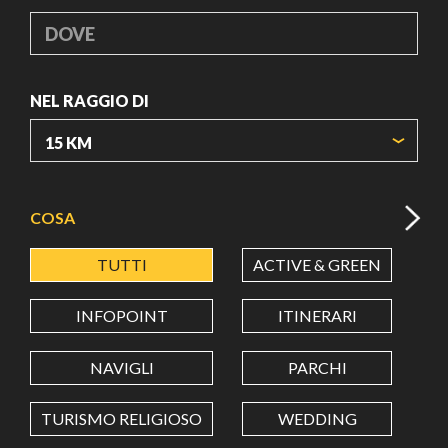
DOVE
NEL RAGGIO DI
ORIGIN COORDINATES
COSA
TUTTI
ACTIVE & GREEN
A
LATITUDINE
INFOPOINT
ITINERARI
LONGITUDINE
NAVIGLI
PARCHI
TURISMO RELIGIOSO
WEDDING
Value in decimal degrees. Use dot (.) as decimal separator.