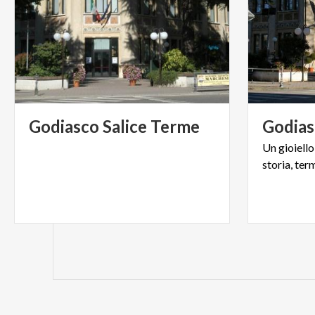
Godiasco
Salice
Terme
Godia
Un
gioiello
storia,
ter