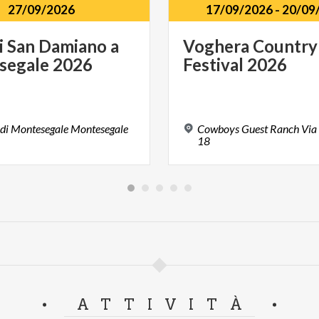
27/09/2026
17/09/2026
-
20/09
i
San
Damiano
a
Voghera
Country
segale
2026
Festival
2026
 di Montesegale Montesegale
Cowboys Guest Ranch Via 
18
ATTIVITÀ