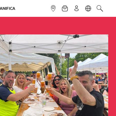
IANIFICA
INFOPOINT
NEWSLETTER
ISCRIVITI
LINGUA
CERCA