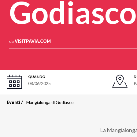
Godiasco
da
VISITPAVIA.COM
QUANDO
D
08/06/2025
P
Eventi
Mangialonga di Godiasco
Briciole
di
La Mangialonga 
pane