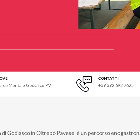
OVE
CONTATTI
arco Montale Godiasco PV
+39 392 692 7625
di Godiasco in Oltrepò Pavese, è un percorso enogastrono