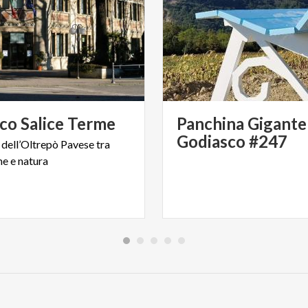
sco
Salice
Terme
Panchina Gigante
Godiasco #247
dell’Oltrepò
Pavese
tra
me
e
natura