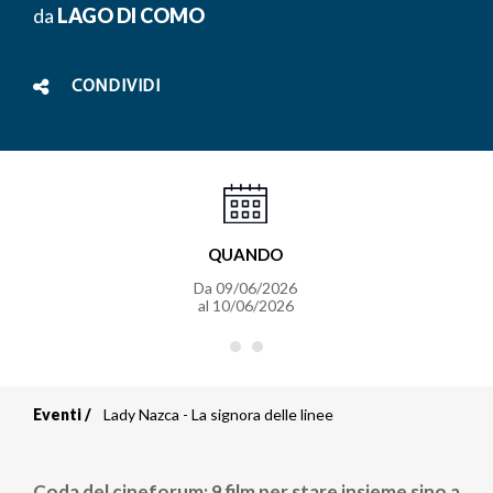
da
LAGO DI COMO
CONDIVIDI
QUANDO
Da
09/06/2026
al
10/06/2026
Eventi
Lady Nazca - La signora delle linee
Briciole
di
Coda del cineforum: 9 film per stare insieme sino a