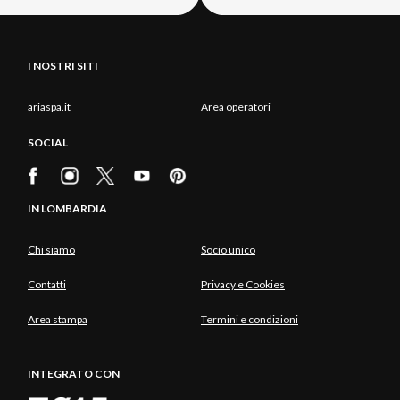
I NOSTRI SITI
ariaspa.it
Area operatori
SOCIAL
IN LOMBARDIA
Chi siamo
Socio unico
Contatti
Privacy e Cookies
Area stampa
Termini e condizioni
INTEGRATO CON