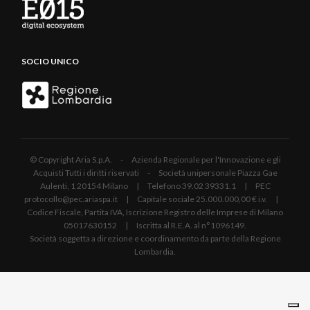
SOCIO UNICO
© Copyright Aria S.p.A. - Azienda Regionale per l'Innovazione e gli
Acquisti Tutti i diritti riservati - Società unipersonale Piazza Gae
Aulenti, 1 20154 Milano | Telefono 39.02 39331.1 | PEC
protocollo@pec.ariaspa.it | Capitale sociale 25.000.000,00 € i.v. |
Codice Fiscale, Partita IVA, Iscrizione Registro delle Imprese di Milano
05017630152 | Iscritta al R.E.A. al n°1096149.
Società soggetta a direzione e coordinamento da parte della Regione
Lombardia.