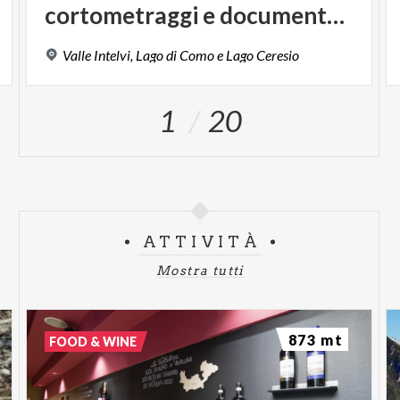
cortometraggi e documentari
Valle
Intelvi,
Lago
di
Como
e
Lago
Ceresio
1
20
ATTIVITÀ
Mostra tutti
873 mt
FOOD & WINE