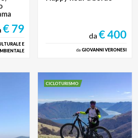
o
ama
€ 79
a
€ 400
da
ULTURALE E
da
GIOVANNI VERONESI
AMBIENTALE
CICLOTURISMO