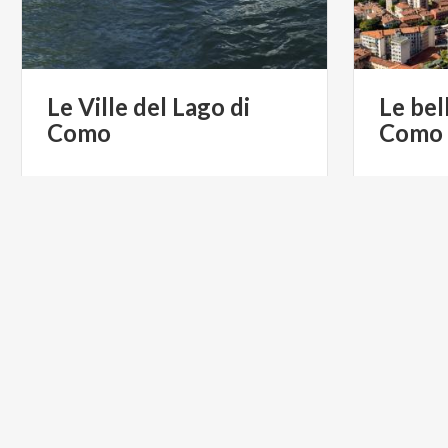
Le
Ville
del
Lago
di
Le
bel
Como
Como
€ 200
da
da
GIOVANNI VERONESI
da
PAS
ACTIVE & GREEN
ACTIVE &