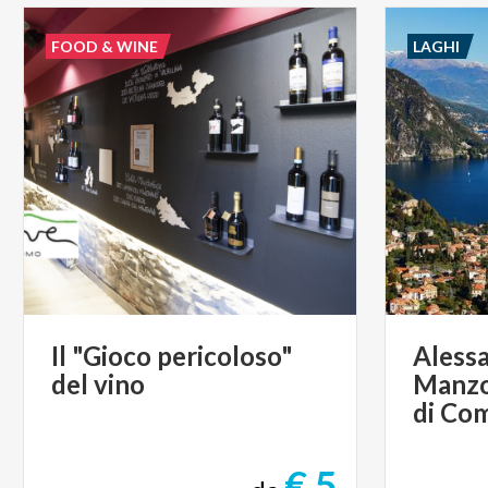
FOOD & WINE
LAGHI
Il
"Gioco
pericoloso"
Alessa
del
vino
Manzo
di Co
€ 5