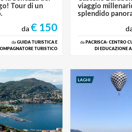
go! Tour di un
viaggio millenari
.
splendido panor
€ 150
da
d
da
GUIDA TURISTICA E
da
PACRISCA- CENTRO C
OMPAGNATORE TURISTICO
DI EDUCAZIONE 
LAGHI