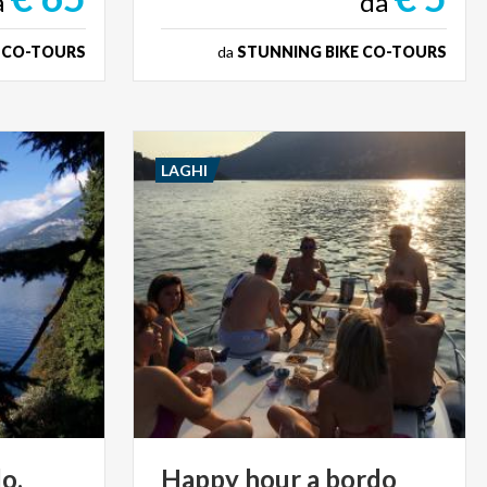
a
da
 CO-TOURS
da
STUNNING BIKE CO-TOURS
LAGHI
o,
Happy
hour
a
bordo