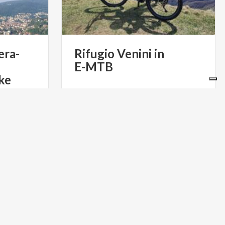
era-
Rifugio
Venini
in
E-MTB
ke
€ 149
€ 80
da
LOONTOUR
da
BIKEMOTION
CICLOTURISMO