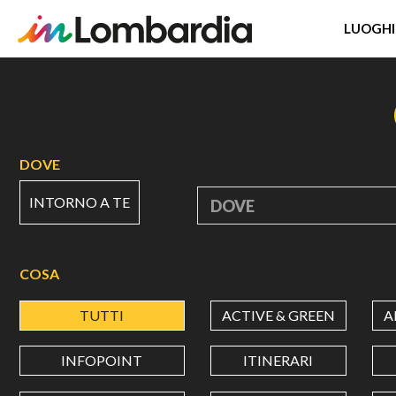
LUOGHI
Salta
al
contenuto
principale
DOVE
INTORNO A TE
DOVE
COSA
TUTTI
ACTIVE & GREEN
A
INFOPOINT
ITINERARI