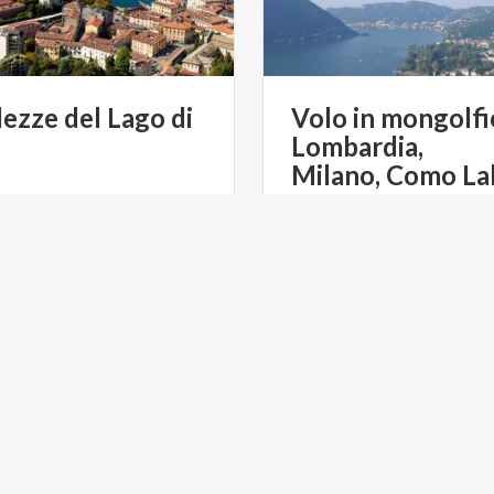
lezze
del
Lago
di
Volo in mongolfi
Lombardia,
Milano, Como La
€ 300
da
da
SPORT DI CARIONI SIMONA
da
BAL
 GREEN
CICLOTURISMO