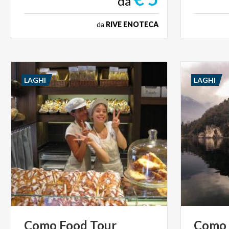
da
da
RIVE ENOTECA
LAGHI
LAGHI
Como
Food
Tour
Como e