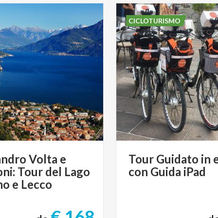
CICLOTURISMO
ndro Volta e
Tour
Guidato
in
ni: Tour del Lago
con
Guida
iPad
mo e Lecco
€ 168