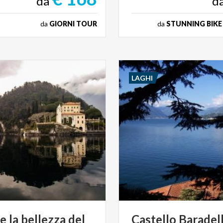
da
d
da
GIORNI TOUR
da
STUNNING BIKE
LAGHI
 la bellezza del
Castello Baradell