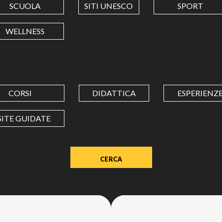
SCUOLA
SITI UNESCO
SPORT
LONGITUDINE
WELLNESS
Value
in
decimal
degrees.
CORSI
DIDATTICA
ESPERIENZ
Use
dot
SITE GUIDATE
(.)
as
decimal
separator.