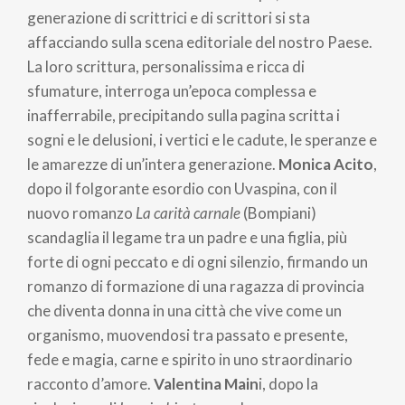
pane
generazione di scrittrici e di scrittori si sta
affacciando sulla scena editoriale del nostro Paese.
La loro scrittura, personalissima e ricca di
sfumature, interroga un’epoca complessa e
inafferrabile, precipitando sulla pagina scritta i
sogni e le delusioni, i vertici e le cadute, le speranze e
le amarezze di un’intera generazione.
Monica Acito
,
dopo il folgorante esordio con Uvaspina, con il
nuovo romanzo
La carità carnale
(Bompiani)
scandaglia il legame tra un padre e una figlia, più
forte di ogni peccato e di ogni silenzio, firmando un
romanzo di formazione di una ragazza di provincia
che diventa donna in una città che vive come un
organismo, muovendosi tra passato e presente,
fede e magia, carne e spirito in uno straordinario
racconto d’amore.
Valentina Main
i, dopo la