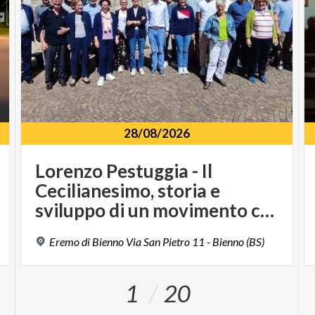
28/08/2026
Lorenzo Pestuggia - Il
Cecilianesimo, storia e
sviluppo di un movimento culturale
Eremo
di
Bienno
Via
San
Pietro
11
-
Bienno
(BS)
1
20