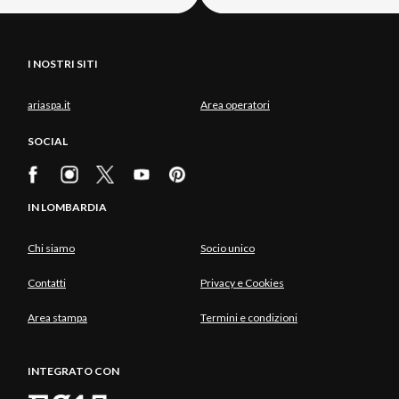
I NOSTRI SITI
ariaspa.it
Area operatori
SOCIAL
IN LOMBARDIA
Chi siamo
Socio unico
Contatti
Privacy e Cookies
Area stampa
Termini e condizioni
INTEGRATO CON