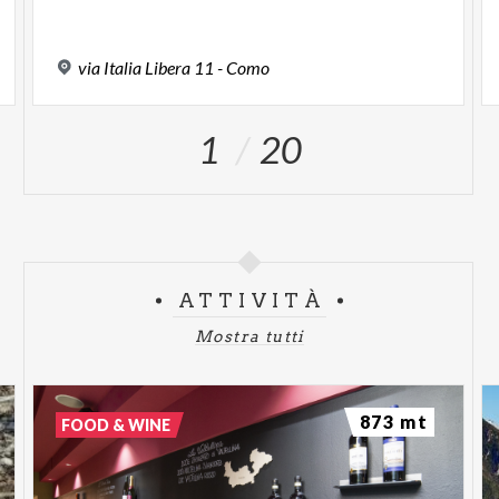
via
Italia
Libera
11
-
Como
1
20
ATTIVITÀ
Mostra tutti
873 mt
FOOD & WINE