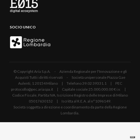
SOCIO UNICO
© Copyright Aria S.p.A. - Azienda Regionale per l'Innovazione e gli
Acquisti Tutti i diritti riservati - Società unipersonale Piazza Gae
Aulenti, 1 20154 Milano | Telefono 39.02 39331.1 | PEC
protocollo@pec.ariaspa.it | Capitale sociale 25.000.000,00 € i.v. |
Codice Fiscale, Partita IVA, Iscrizione Registro delle Imprese di Milano
05017630152 | Iscritta al R.E.A. al n°1096149.
Società soggetta a direzione e coordinamento da parte della Regione
Lombardia.