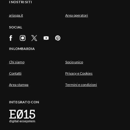
I NOSTRI SITI
ariaspa.it
Area operatori
SOCIAL
IN LOMBARDIA
Chi siamo
Socio unico
Contatti
Privacy e Cookies
Area stampa
Termini e condizioni
INTEGRATO CON