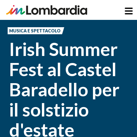
Salta
al
MUSICA E SPETTACOLO
contenuto
Irish Summer
principale
Fest al Castel
Baradello per
il solstizio
d'estate