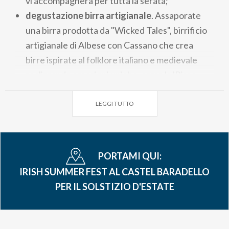
vi accompagnerà per tutta la serata;
degustazione birra artigianale
. Assaporate
una birra prodotta da "Wicked Tales", birrificio
artigianale di Albese con Cassano che crea
birre ispirate al folklore italiano e medievale
realizzando creazioni uniche, come la 'Bisso
Galeto', una Session IPA dal gusto fresco e
aromatico.
LEGGI TUTTO
Dress code: indossate qualcosa di verde per entrare
nel pieno spirito della festa!
PORTAMI QUI:
IRISH SUMMER FEST AL CASTEL BARADELLO
PER IL SOLSTIZIO D'ESTATE