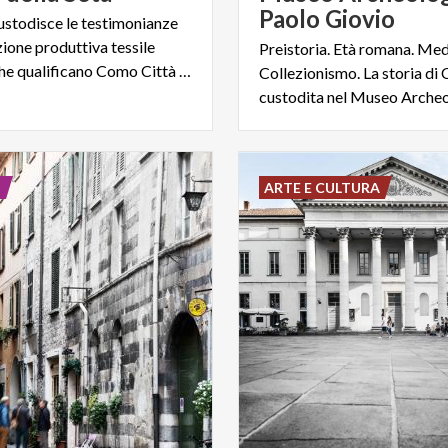
Paolo Giovio
ustodisce le testimonianze
zione produttiva tessile
Preistoria. Età romana. Me
comasca che qualificano Como Città della Seta
Collezionismo. La storia di
E
ARTE E CULTURA