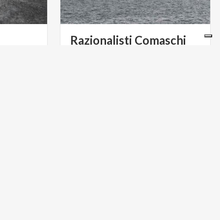
Razionalisti
Comaschi
Il
Razionalismo
a
Como:
quando
l’architettura
scolpisce
la
città
ARTE E CULTURA