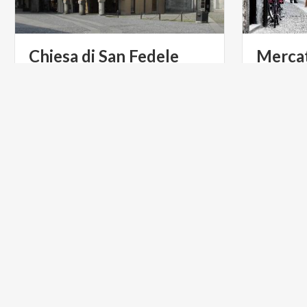
Chiesa
di
San
Fedele
Mercat
Importante luogo di culto cattolico di
Antiquariat
Como, sorge sulla suggestiva piazza
di Como s
San Fedele centro, nel Medioevo, dei commerci cittadini
TURISMO RELIGIOSO
ARTE E C