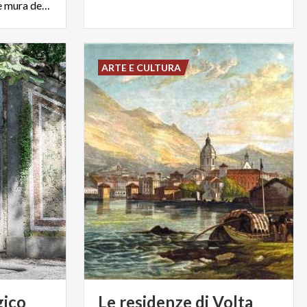
comasco. Si trova fuori dalle mura della città, sul lato di Monte Croce
ARTE E CULTURA
ico
Le
residenze
di
Volta