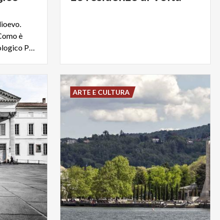
dioevo.
 Como è
custodita nel Museo Archeologico Paolo Giovio
ARTE E CULTURA