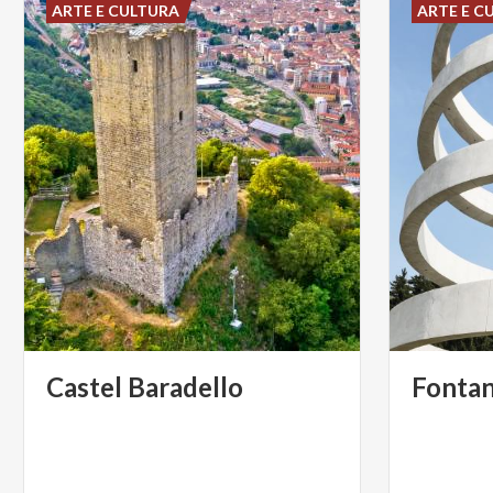
ARTE E CULTURA
ARTE E C
Castel
Baradello
Fonta