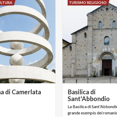
ULTURA
TURISMO RELIGIOSO
na
di
Camerlata
Basilica di
Sant'Abbondio
La Basilica di Sant'Abbondi
grande esempio del romani