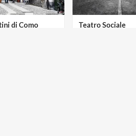
ini
di
Como
Teatro
Sociale
o e artigianato. I mercatini
ono un appuntamento fisso
per collezionisti e amanti delle bancarelle.
ULTURA
ARTE E CULTURA