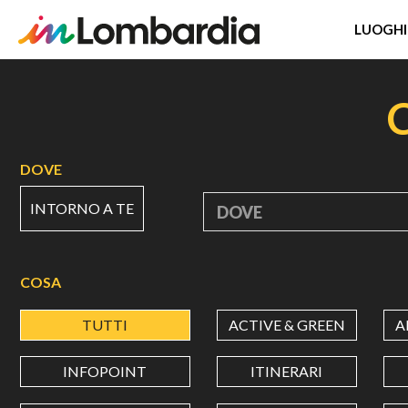
LUOGHI
Salta
al
contenuto
principale
DOVE
INTORNO A TE
DOVE
COSA
TUTTI
ACTIVE & GREEN
A
INFOPOINT
ITINERARI