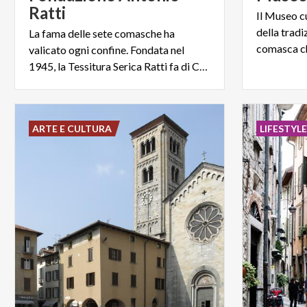
Ratti
Il Museo c
della tradi
La fama delle sete comasche ha
valicato ogni confine. Fondata nel
1945, la Tessitura Serica Ratti fa di Como la Città della Seta
ARTE E CULTURA
LIFESTYL