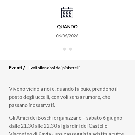
QUANDO
06/06/2026
Eventi
I voli silenziosi dei pipistrelli
Briciole
di
Vivono vicino a noi e, quando fa buio, prendono il
pane
posto degli uccelli, con voli senza rumore, che
passano inosservati.
Gli Amici dei Boschi organizzano – sabato 6 giugno
dalle 21.30 alle 22.30 ai giardini del Castello
Visconteo di Pavia - una passeggiata adatta a tutte