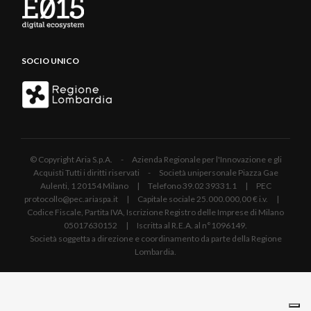
SOCIO UNICO
© Copyright Aria S.p.A. - Azienda Regionale per l'Innovazione e gli
Acquisti Tutti i diritti riservati - Società unipersonale Piazza Gae
Aulenti, 1 20154 Milano | Telefono 39.02 39331.1 | PEC
protocollo@pec.ariaspa.it | Capitale sociale 25.000.000,00 € i.v. |
Codice Fiscale, Partita IVA, Iscrizione Registro delle Imprese di Milano
05017630152 | Iscritta al R.E.A. al n°1096149.
Società soggetta a direzione e coordinamento da parte della Regione
Lombardia.