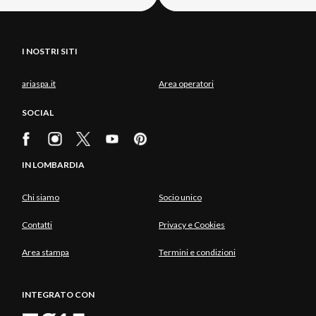
I NOSTRI SITI
ariaspa.it
Area operatori
SOCIAL
IN LOMBARDIA
Chi siamo
Socio unico
Contatti
Privacy e Cookies
Area stampa
Termini e condizioni
INTEGRATO CON