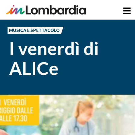
Salta
al
MUSICA E SPETTACOLO
contenuto
I venerdì di
principale
ALICe