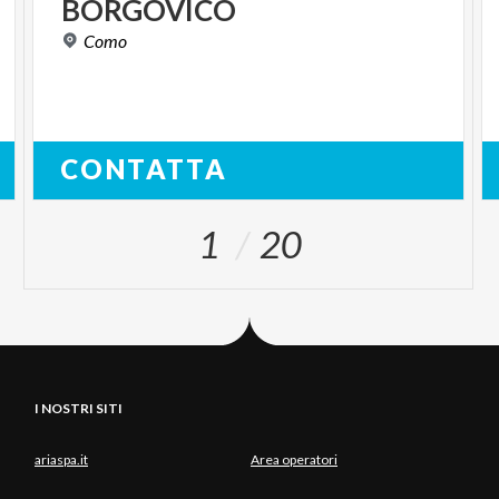
BORGOVICO
Como
CONTATTA
1
20
I NOSTRI SITI
ariaspa.it
Area operatori