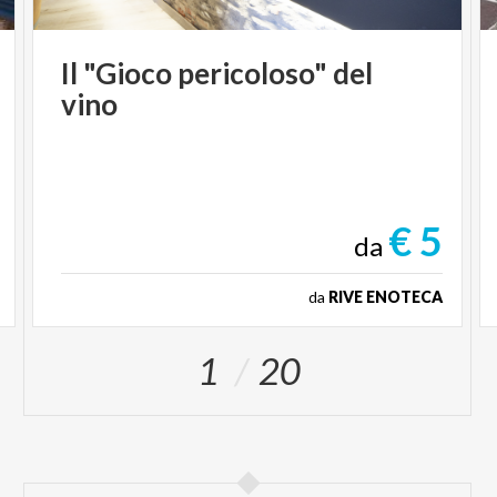
Il
"Gioco
pericoloso"
del
vino
€ 5
da
da
RIVE ENOTECA
1
20