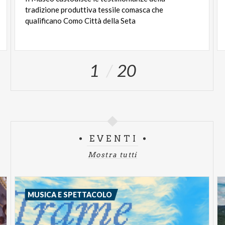
Il Museo della Seta di Como, luogo che custodisce la
tradizione produttiva tessile comasca che
memoria e l'evoluzione della tradizione tessile
qualificano Como Città della Seta
italiana, diventa così lo scenario ideale per celebrare
un percorso che guarda al futuro partendo dalle
competenze, dalle persone e dalle eccellenze del
1
20
Made in Italy.
EVENTI
Mostra tutti
MUSICA E SPETTACOLO