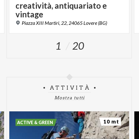
creatività, antiquariato e
vintage
Piazza
XIII
Martiri,
22,
24065
Lovere
(BG)
1
20
ATTIVITÀ
Mostra tutti
10 mt
ACTIVE & GREEN