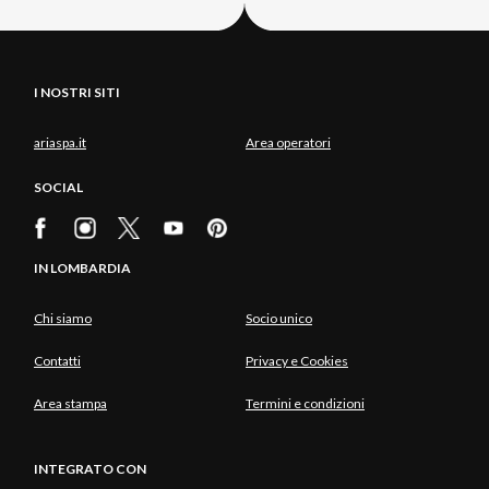
I NOSTRI SITI
ariaspa.it
Area operatori
SOCIAL
IN LOMBARDIA
Chi siamo
Socio unico
Contatti
Privacy e Cookies
Area stampa
Termini e condizioni
INTEGRATO CON