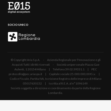
SOCIO UNICO
© Copyright Aria S.p.A. - Azienda Regionale per l'Innovazione e gli
Acquisti Tutti i diritti riservati - Società unipersonale Piazza Gae
Aulenti, 1 20154 Milano | Telefono 39.02 39331.1 | PEC
protocollo@pec.ariaspa.it | Capitale sociale 25.000.000,00 € i.v. |
Codice Fiscale, Partita IVA, Iscrizione Registro delle Imprese di Milano
05017630152 | Iscritta al R.E.A. al n°1096149.
Società soggetta a direzione e coordinamento da parte della Regione
Lombardia.