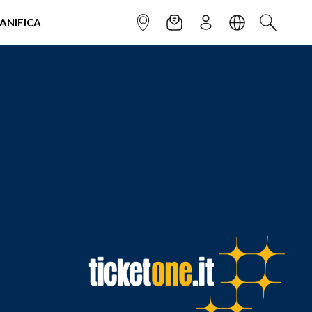
IANIFICA
INFOPOINT
NEWSLETTER
ISCRIVITI
LINGUA
CERCA