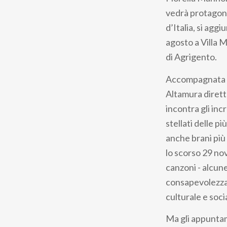
pane
vedrà protagonis
d’Italia, si agg
agosto a Villa M
di Agrigento.
Accompagnata a
Altamura dirett
incontra gli inc
stellati delle p
anche brani più 
lo scorso 29 n
canzoni - alcun
consapevolezza,
culturale e soci
Ma gli appuntame