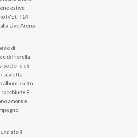
rene estive
o (VE), il 14
 alla Live Arena
ante di
e di Fiorella
 sotto i cieli
in scaletta
vo album uscito
 racchiude 9
dono amore e
 impegno
unciato il