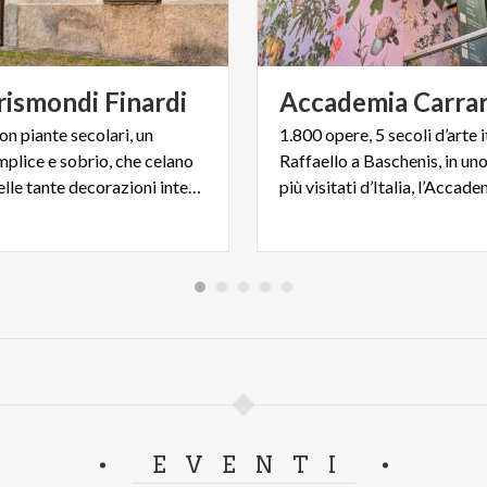
rismondi
Finardi
Accademia
Carra
n piante secolari, un
1.800 opere, 5 secoli d’arte i
mplice e sobrio, che celano
Raffaello a Baschenis, in un
lo sfarzo delle tante decorazioni interne
EVENTI