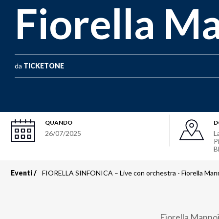
Fiorella M
da
TICKETONE
QUANDO
D
26/07/2025
L
P
B
Eventi
FIORELLA SINFONICA – Live con orchestra - Fiorella Man
Briciole
di
Fiorella Mannoi