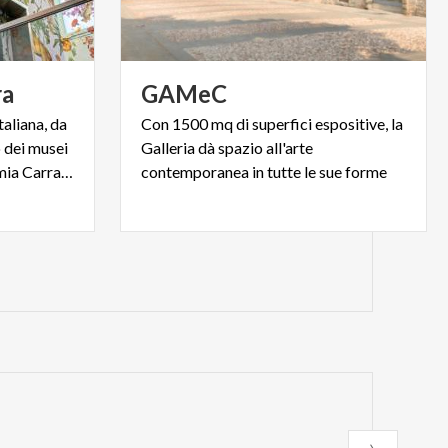
ra
GAMeC
taliana, da
Con 1500 mq di superfici espositive, la
o dei musei
Galleria dà spazio all'arte
più visitati d’Italia, l’Accademia Carrara di Bergamo
contemporanea in tutte le sue forme