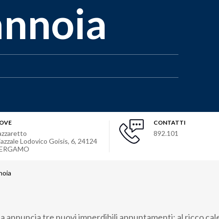
annoia
OVE
CONTATTI
azzaretto
892.101
iazzale Lodovico Goisis, 6
,
24124
ERGAMO
noia
a annuncia tre nuovi imperdibili appuntamenti: al ricco cal