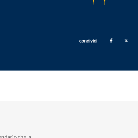
condividi
endario che la