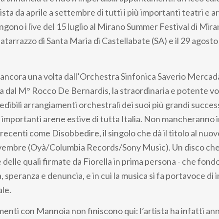
ta da aprile a settembre di tutti i più importanti teatri e a
iungono i live del 15 luglio al Mirano Summer Festival di Miran
atarrazzo di Santa Maria di Castellabate (SA) e il 29 agosto
ncora una volta dall’Orchestra Sinfonica Saverio Mercad
a dal M° Rocco De Bernardis, la straordinaria e potente voc
redibili arrangiamenti orchestrali dei suoi più grandi successi
iù importanti arene estive di tutta Italia. Non mancheranno 
recenti come Disobbedire, il singolo che dà il titolo al nuo
ovembre (Oyà/Columbia Records/Sony Music). Un disco che
e delle quali firmate da Fiorella in prima persona - che fon
 speranza e denuncia, e in cui la musica si fa portavoce di
ale.
nti con Mannoia non finiscono qui: l’artista ha infatti ann