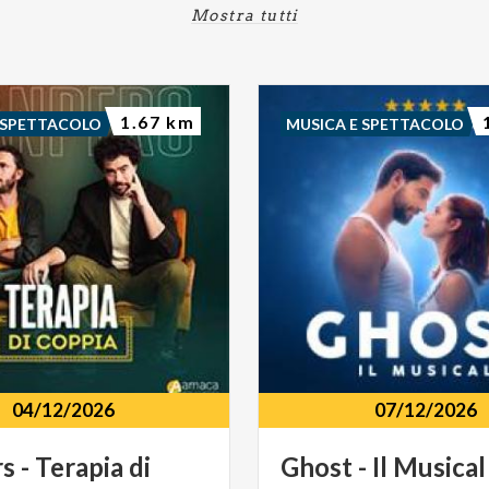
Mostra tutti
1.67 km
 SPETTACOLO
MUSICA E SPETTACOLO
04/12/2026
07/12/2026
rs
-
Terapia
di
Ghost
-
Il
Musical