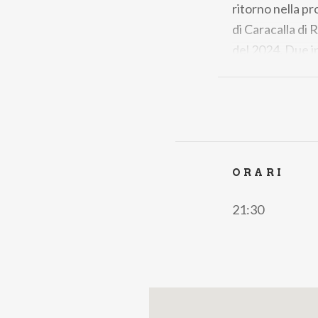
ritorno nella pr
di Caracalla di
del 2024. Due inc
alterneranno sul
un’atmosfera un
Biglietti
Quinto
Settore
€ 79,00
ORARI
21:30