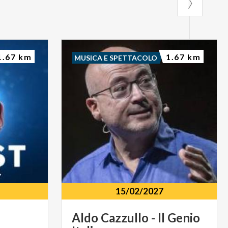
1.67 km
1.67 km
MUSICA E SPETTACOLO
15/02/2027
Aldo
Cazzullo
-
Il
Genio