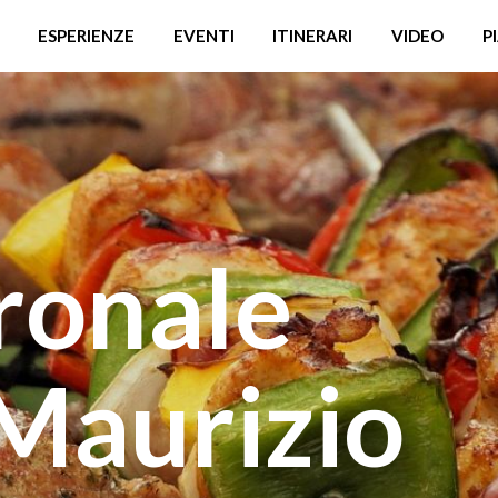
ESPERIENZE
EVENTI
ITINERARI
VIDEO
P
ronale
 Maurizio