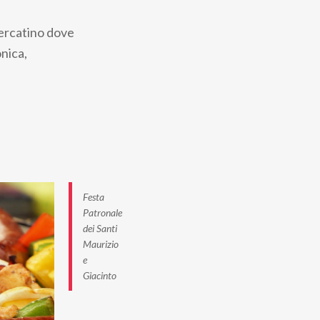
mercatino dove
onica,
Festa
Patronale
dei Santi
Maurizio
e
Giacinto