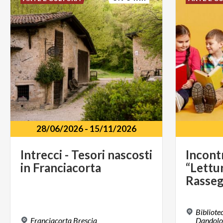
28/06/2026
-
15/11/2026
Intrecci
-
Tesori
nascosti
Incont
in
Franciacorta
“Lettu
Bibliote
Franciacorta
Brescia
Dandolo