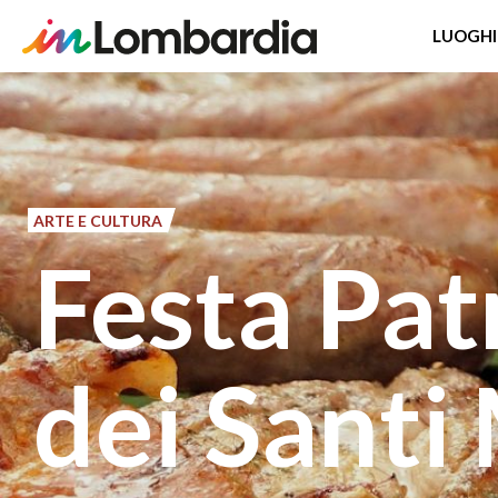
LUOGHI
Salta
al
contenuto
principale
ARTE E CULTURA
Festa Pat
dei Santi