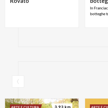
Rovato
botte
In
Franciac
botteghe
3.93 km
ARTE E CULTURA
ARTE E C