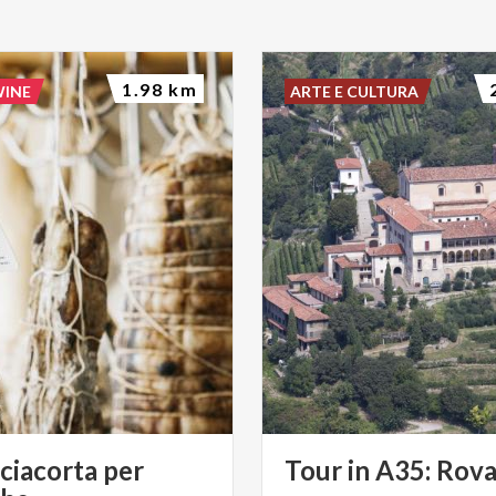
1.98 km
WINE
ARTE E CULTURA
nciacorta per
Tour
in
A35:
Rova