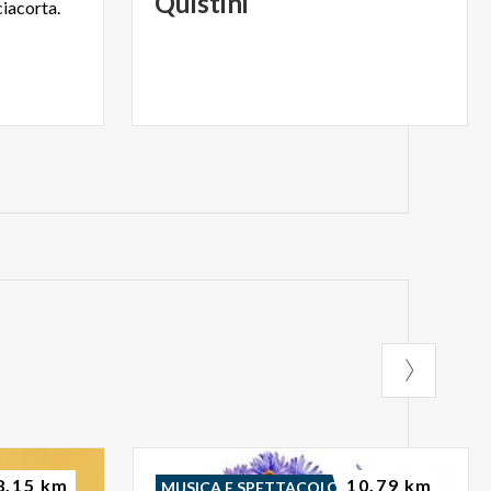
Quistini
iacorta.
8.15 km
10.79 km
MUSICA E SPETTACOLO