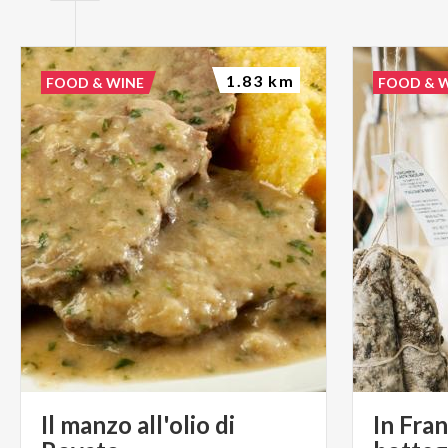
1.83 km
FOOD & WINE
FOOD & 
Il manzo all'olio di
In Fra