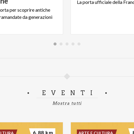
ghe
La
porta
ufficiale
della
Franc
orta
per
scoprire
antiche
tramandate
da
generazioni
EVENTI
Mostra tutti
6.88 km
ULTURA
ARTE E CULTURA