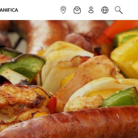
IANIFICA
INFOPOINT
NEWSLETTER
ISCRIVITI
LINGUA
CERCA