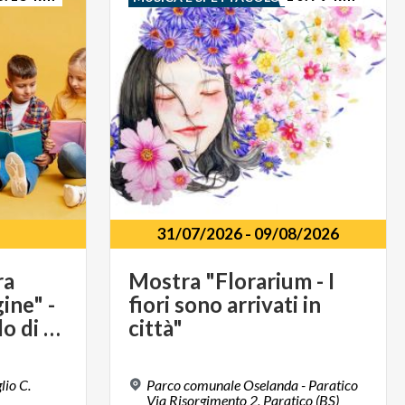
31/07/2026
-
09/08/2026
ra
Mostra "Florarium - I
ine" -
fiori sono arrivati in
Rassegna "Un Nido di Storie"
città"
lio C.
Parco comunale Oselanda - Paratico
Via Risorgimento 2, Paratico (BS)