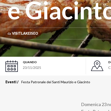
e Giacint
da
VISITLAKEISEO
QUANDO
D
23/11/2025
C
Eventi
Festa Patronale dei Santi Maurizio e Giacinto
Briciole
di
Domenica 23 nov
pane