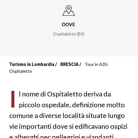
DOVE
Ospitaletto (BS)
Turismo in Lombardia
BRESCIA
Tour in A35:
Briciole
Ospitaletto
di
I
pane
l nome di Ospitaletto deriva da
piccolo ospedale, definizione molto
comune a diverse località situate lungo
vie importanti dove si edificavano ospizi
e alberghi per pellegrini e viandanti.