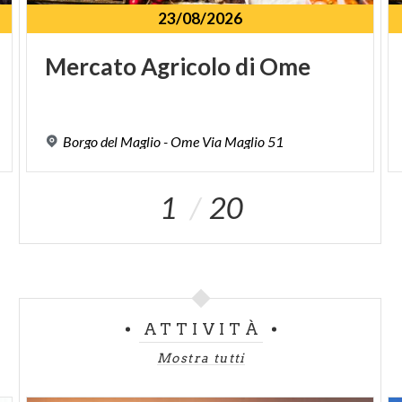
23/08/2026
Seguite il consiglio, se passate da Ospitaletto
fermatevi, entrate e perdetevi nei vicoli. Poi, con
Mercato
Agricolo
di
Ome
serena calma, uscite dal centro ed osservate la
campagna che intorno regala emozioni e colori.
Borgo
del
Maglio
-
Ome
Via
Maglio
51
1
20
ATTIVITÀ
Mostra tutti