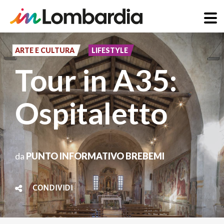
Salta
al
ARTE E CULTURA
LIFESTYLE
contenuto
Tour in A35:
principale
Ospitaletto
da
PUNTO INFORMATIVO BREBEMI
CONDIVIDI