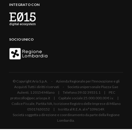
INTEGRATO CON
SOCIO UNICO
© Copyright Aria S.p.A. - Azienda Regionale per l'Innovazione e gli
Acquisti Tutti i diritti riservati - Società unipersonale Piazza Gae
Aulenti, 1 20154 Milano | Telefono 39.02 39331.1 | PEC
protocollo@pec.ariaspa.it | Capitale sociale 25.000.000,00 € i.v. |
Codice Fiscale, Partita IVA, Iscrizione Registro delle Imprese di Milano
05017630152 | Iscritta al R.E.A. al n°1096149.
Società soggetta a direzione e coordinamento da parte della Regione
Lombardia.