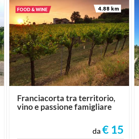
4.88 km
FOOD & WINE
Franciacorta
tra
territorio,
vino
e
passione
famigliare
€ 15
da