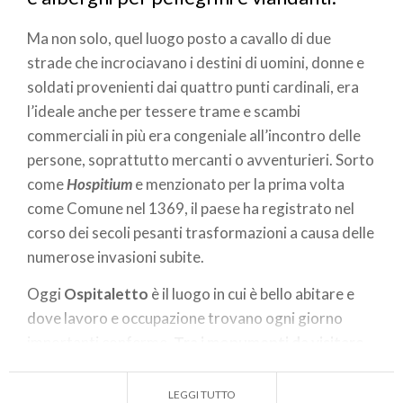
Ma non solo, quel luogo posto a cavallo di due
strade che incrociavano i destini di uomini, donne e
soldati provenienti dai quattro punti cardinali, era
l’ideale anche per tessere trame e scambi
commerciali in più era congeniale all’incontro delle
persone, soprattutto mercanti o avventurieri. Sorto
come
Hospitium
e menzionato per la prima volta
come Comune nel 1369, il paese ha registrato nel
corso dei secoli pesanti trasformazioni a causa delle
numerose invasioni subite.
Oggi
Ospitaletto
è il luogo in cui è bello abitare e
dove lavoro e occupazione trovano ogni giorno
importanti conferme.
Tra i monumenti da visitare
sicuramente merita la parrocchiale
, edificata a
partire dal 1687 e consacrata nel 1720,
dedicata a
LEGGI TUTTO