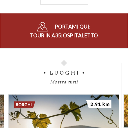
san Giacomo Apostolo
. La chiesa è in stile tardo
cinquecentesco con un vano unico e la volta a botte
comprendente la navata e il presbiterio. La facciata
PORTAMI QUI:
è adornata di statue, l’interno presenta sette altari,
alcuni in stile barocco e altri in neoclassico. Notevoli
TOUR IN A35: OSPITALETTO
le opere d’arte firmate da Antonio Paglia, dal
Romanino (una Pietà incastonata all’interno di una
tela più grande firmata da Antonio Gandino, forse
proveniente dalla precedente parrocchiale, è
LUOGHI
dedicata alla Risurrezione di Cristo) e di Giuseppe
Tortelli.
Mostra tutti
Bello e suggestivo è anche il campanile
– solenne,
svettante, imperioso, sovrastante ogni altra
2.91 km
BORGHI
costruzione –, che il parroco fece ricostruire a fianco
della parrocchiale.
Se potete, non rinunciate a camminare in su e in giù