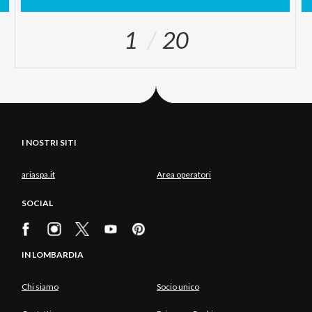
1
20
I NOSTRI SITI
ariaspa.it
Area operatori
SOCIAL
IN LOMBARDIA
Chi siamo
Socio unico