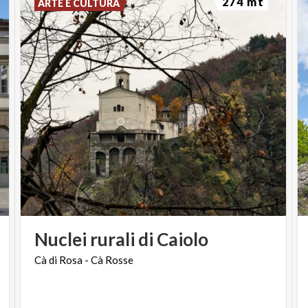
274 mt
ARTE E CULTURA
Nuclei
rurali
di
Caiolo
Cà
di
Rosa
-
Cà
Rosse