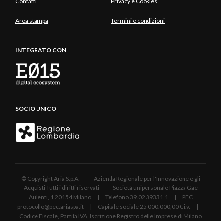
Contatti
Privacy e Cookies
Area stampa
Termini e condizioni
INTEGRATO CON
SOCIO UNICO
© Copyright Aria S.p.A. - Azienda Regionale per l'Innovazione e gli
Acquisti Tutti i diritti riservati - Società unipersonale Piazza Gae
Aulenti, 1 20154 Milano | Telefono 39.02 39331.1 | PEC
protocollo@pec.ariaspa.it | Capitale sociale 25.000.000,00 € i.v. |
Codice Fiscale, Partita IVA, Iscrizione Registro delle Imprese di Milano