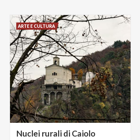
ARTE E CULTURA
Nuclei
rurali
di
Caiolo