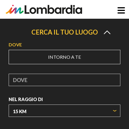
Salta
al
CERCA IL TUO LUOGO
contenuto
DOVE
principale
INTORNO A TE
DOVE
NEL RAGGIO DI
ORIGIN COORDINATES