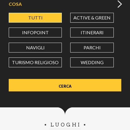
COSA
TUTTI
ACTIVE & GREEN
A
LATITUDINE
INFOPOINT
ITINERARI
LONGITUDINE
NAVIGLI
PARCHI
TURISMO RELIGIOSO
WEDDING
Value in decimal degrees. Use dot (.) as decimal separator.
LUOGHI