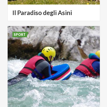
Il
Paradiso
degli
Asini
SPORT