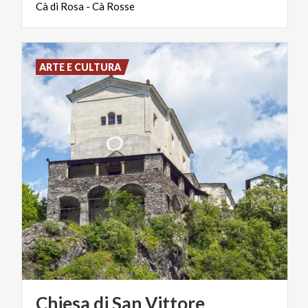
Cà
di
Rosa
-
Cà
Rosse
ARTE E CULTURA
Chiesa
di
San
Vittore