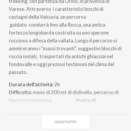
trekking con partenza da Orino, in provincia di
Varese. Attraverso i caratteristici boschi di
castagni della Valcuvia, un percorso
guidato condurrà fino alla Rocca, una antica
fortezza longobarda costruita su uno sperone
roccioso a difesa della vallata. Lungo il percorso si
ammireranno i "massi trovanti", suggestivi blocchi di
roccia isolati, trasportati da antichi ghiacciai nel
fondovalle e oggi preziosi testimoni del clima del
passato.
Durata dell'attività:
2h
Difficoltà:
meno di 200 mt di dislivello, percorso di
tipo escursionistico
Punto di
ritrovo:
parcheggio di Via San Lorenzo, di fronte a
Villa Belvedere (Orino)
LEGGI TUTTO
Obbligatorie scarpe comode non a suola liscia,