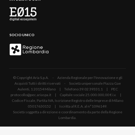
SOCIO UNICO
© Copyright Aria S.p.A. - Azienda Regionale per l'Innovazione e gli
Acquisti Tutti i diritti riservati - Società unipersonale Piazza Gae
Aulenti, 1 20154 Milano | Telefono 39.02 39331.1 | PEC
protocollo@pec.ariaspa.it | Capitale sociale 25.000.000,00 € i.v. |
Codice Fiscale, Partita IVA, Iscrizione Registro delle Imprese di Milano
05017630152 | Iscritta al R.E.A. al n°1096149.
Società soggetta a direzione e coordinamento da parte della Regione
Lombardia.