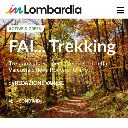
Salta
al
ACTIVE & GREEN
contenuto
FAI... Trekking
principale
Trekking alla scoperta del boschi della
Valcuvia e della Rocca di Orino
da
REDAZIONE VARESE
CONDIVIDI