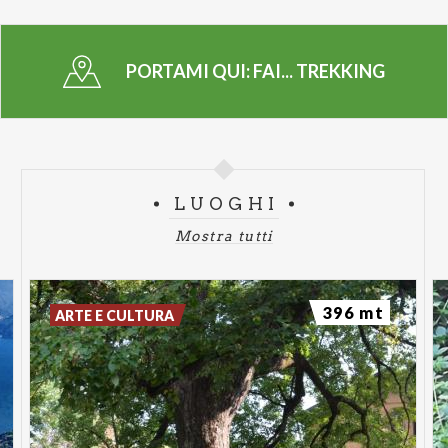
ideale da trekking
Si segnala che l'escursione è numero chiuso, pertanto
la
PORTAMI QUI:
FAI... TREKKING
prenotazione è fortemente consigliata
Per informazioni
Tel. 0332 624136
Mail
faibozzolo@fondoambiente.it
LUOGHI
Mostra tutti
396 mt
ARTE E CULTURA