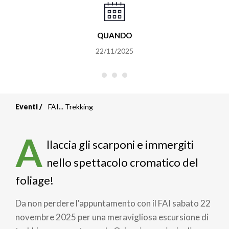
QUANDO
22/11/2025
Eventi
FAI... Trekking
Briciole
di
A
llaccia gli scarponi e immergiti
pane
nello spettacolo cromatico del
foliage!
Da non perdere l'appuntamento con il FAI sabato 22
novembre 2025 per una meravigliosa escursione di