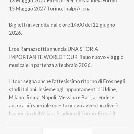
13 Maggio 2027 Firenze, Nelson Mandela Forum
15 Maggio 2027 Torino, Inalpi Arena
Biglietti in vendita dalle ore 14:00 del 12 giugno
2026.
Eros Ramazzotti annuncia UNA STORIA
IMPORTANTE WORLD TOUR, il suo nuovo viaggio
musicale in partenza a febbraio 2026.
Il tour segna anche l’attesissimo ritorno di Eros negli
stadi italiani. Insieme agli appuntamenti di Udine,
Milano, Roma, Napoli, Messina e Bari, a rendere
ancora più speciale questa nuova avventura live è
l’annuncio dell’Allianz Stadium di Torino: Eros è il
primo artista a comunicare il suo show nella casa
della Juventus, segnando un debutto assoluto per la