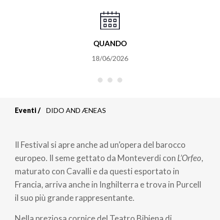
QUANDO
18/06/2026
Eventi
DIDO AND ÆNEAS
Briciole
di
Il Festival si apre anche ad un’opera del barocco
pane
europeo. Il seme gettato da Monteverdi con
L’Orfeo
,
maturato con Cavalli e da questi esportato in
Francia, arriva anche in Inghilterra e trova in Purcell
il suo più grande rappresentante.
Nella preziosa cornice del Teatro Bibiena di