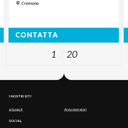
Cremona
CONTATTA
1
20
I NOSTRI SITI
ariaspa.it
Area operatori
SOCIAL