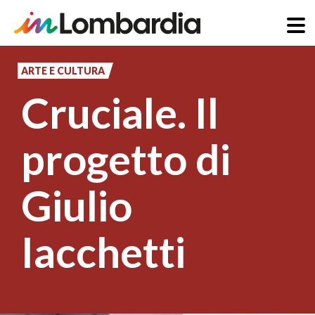
Salta
al
ARTE E CULTURA
contenuto
Cruciale. Il
principale
progetto di
Giulio
Iacchetti