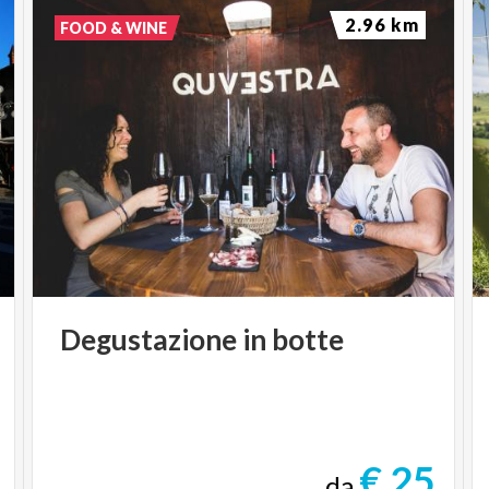
2.96 km
FOOD & WINE
Degustazione
in
botte
€ 25
da