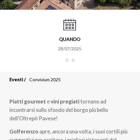
QUANDO
28/07/2025
Eventi
Convivium 2025
Briciole
di
Piatti gourmet
e
vini pregiati
tornano ad
pane
incontrarsi sullo sfondo del borgo più bello
dell'Oltrepò Pavese!
Golferenzo
apre, ancora una volta, i suoi cortili più
suggestivi per ospitare i migliori ristoranti del