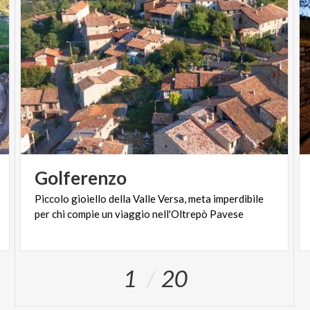
Golferenzo
Piccolo
gioiello
della
Valle
Versa,
meta
imperdibile
per
chi
compie
un
viaggio
nell'Oltrepò
Pavese
1
20