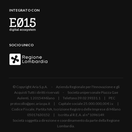
INTEGRATO CON
SOCIO UNICO
© Copyright Aria S.p.A. - Azienda Regionale per l'Innovazione e gli
Acquisti Tutti i diritti riservati - Società unipersonale Piazza Gae
Aulenti, 1 20154 Milano | Telefono 39.02 39331.1 | PEC
protocollo@pec.ariaspa.it | Capitale sociale 25.000.000,00 € i.v. |
Codice Fiscale, Partita IVA, Iscrizione Registro delle Imprese di Milano
05017630152 | Iscritta al R.E.A. al n°1096149.
Società soggetta a direzione e coordinamento da parte della Regione
Lombardia.