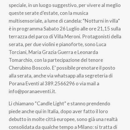
pane
speciale, in un luogo suggestivo, per vivere al meglio
queste serate d’estate, con la musica
multisensoriale, a lume di candela: “Notturni in villa”
è in programma Sabato 26 Luglio alle ore 21,15 sulla
terrazza del parco di Villa Meroni. Protagonisti della
serata, per due violini e pianoforte, sono Luca
Torciani, Maria Grazia Guerra e Leonarda
Tomarchio, con la partecipazione del tenore
Cherubino Boscolo. E’ possibile prenotare il posto
alla serata, anche via whatsapp alla segreteria di
Porana Eventi al 389.2566296 o via mail a
info@poranaeventi.it.
Li chiamano “Candle Light” e stanno prendendo
piede anche qui in Italia, dopo aver fatto il loro
debutto in molte città europee, sono già una realtà
consolidata da qualche tempo a Milano: si tratta di