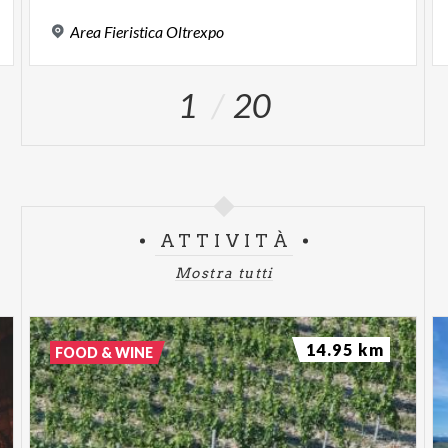
Area
Fieristica
Oltrexpo
1
20
ATTIVITÀ
Mostra tutti
14.95 km
FOOD & WINE