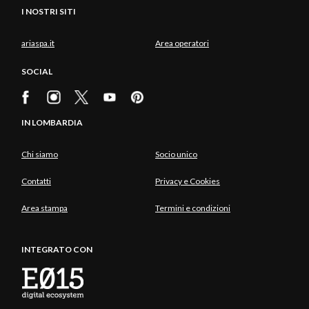
I NOSTRI SITI
ariaspa.it
Area operatori
SOCIAL
IN LOMBARDIA
Chi siamo
Socio unico
Contatti
Privacy e Cookies
Area stampa
Termini e condizioni
INTEGRATO CON