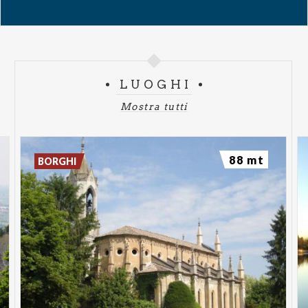
Quest’anno, grazie alla disponibilità della famiglia
Meroni, abbiamo dunque voluto lanciare “Notturni
in Villa – Candle Light”, una fusione di emozioni e
musica, ricordando due amici recentemente
scomparsi, Manuela Taverna e Adriano Bottiroli:
LUOGHI
loro amavano molto la musica e qui ci sono proprio i
Mostra tutti
loro brani preferiti, dai Queen ai Beatles, da
Morricone a Piazzolla, gli Abba e le più belle colonne
sonore americane”.
88 mt
BORGHI
Scopo della serata è anche quello di raccogliere
fondi per il restauro della cella campanaria della
Chiesa di San Crispino, un gioiello del neogotico
lombardo che sorge proprio accanto a Villa Meroni e
al parco, dove ogni Domenica mattina viene
celebrata la Messa alle 9 e che spesso ospita
matrimoni e battesimi, una piccola basilica nel cuore