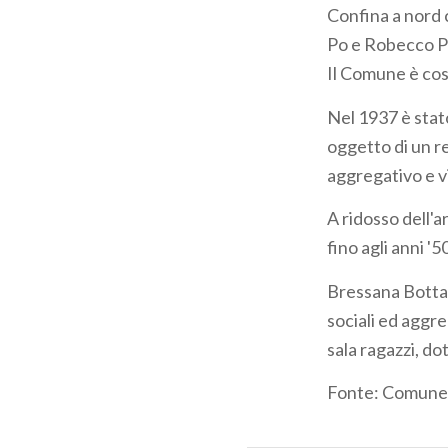
Confina a nord 
Po e Robecco Pa
Il Comune è cost
Nel 1937 è stato
oggetto di un r
aggregativo e vi
A ridosso dell'a
fino agli anni '
Bressana Bottaro
sociali ed aggre
sala ragazzi, do
Fonte: Comune 