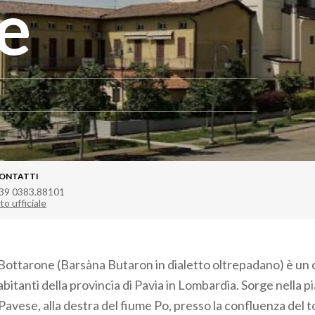
e
ONTATTI
39 0383.88101
to ufficiale
Bottarone (Barsàna Butaron in dialetto oltrepadano) è un 
abitanti della provincia di Pavia in Lombardia. Sorge nella pi
Pavese, alla destra del fiume Po, presso la confluenza del 