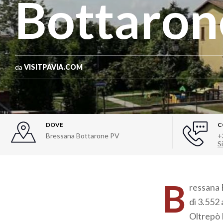
Bottaron
da
VISITPAVIA.COM
DOVE
C
Bressana Bottarone PV
+
Si
B
ressana 
di 3.552 
Oltrepò 