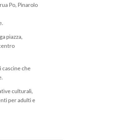
rua Po, Pinarolo
e.
ga piazza,
 centro
di cascine che
e.
tive culturali,
nti per adulti e