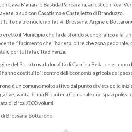
con Cava Manara e Bastida Pancarana, ad est con Rea, Ver
vese, a sud con Casatisma e Castelletto di Branduzzo.
ituito da tre nuclei abitativi: Bressana, Argine e Bottaron
 eretto il Municipio che fa da sfondo scenografico alla lun
ecente rifacimento che l'ha resa, oltre che zona pedonale,
tale per tutta la cittadinanza.
rgine del Po, si trova la località di Cascina Bella, un gruppo 
50 hanno costituito il centro dell'economia agricola del paes
ne è un comune molto attivo dal punto di vista delle inizia
gative; vanta di una Biblioteca Comunale con spazi polivale
tata di circa 7000 volumi.
di Bressana Bottarone