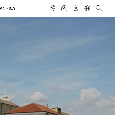
IANIFICA
INFOPOINT
NEWSLETTER
ISCRIVITI
LINGUA
CERCA