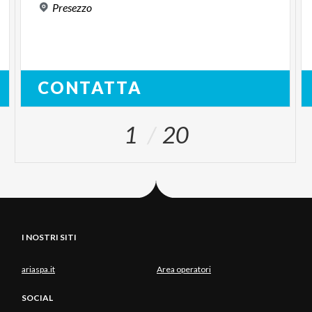
Presezzo
CONTATTA
1
20
I NOSTRI SITI
ariaspa.it
Area operatori
SOCIAL