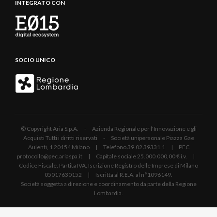
INTEGRATO CON
SOCIO UNICO
© Copyright Aria S.p.A. - Azienda Regionale per l'Innovazione e gli
Acquisti Tutti i diritti riservati - Società unipersonale Piazza Gae
Aulenti, 1 20154 Milano | Telefono 39.02 39331.1 | PEC
protocollo@pec.ariaspa.it | Capitale sociale 25.000.000,00 € i.v. |
Codice Fiscale, Partita IVA, Iscrizione Registro delle Imprese di Milano
05017630152 | Iscritta al R.E.A. al n°1096149.
Società soggetta a direzione e coordinamento da parte della Regione
Lombardia.