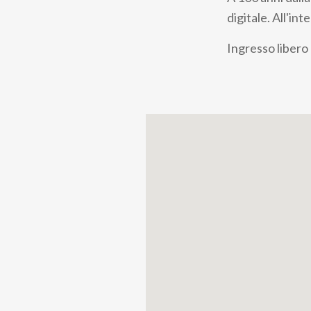
pane
digitale. All'in
Ingresso libero