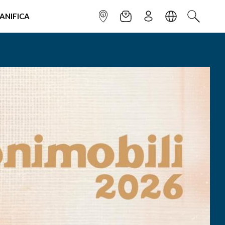
IANIFICA
INFOPOINT
NEWSLETTER
ISCRIVITI
LINGUA
CERCA