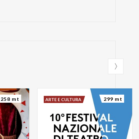
258 mt
299 mt
ARTE E CULTURA