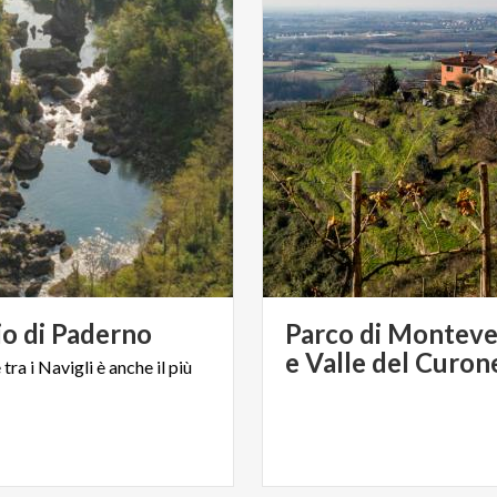
io
di
Paderno
Parco di Monteve
e Valle del Curon
e
tra
i
Navigli
è
anche
il
più