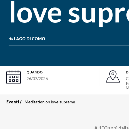
love sup
da
LAGO DI COMO
QUANDO
D
26/07/2026
C
P
M
Eventi
Meditation on love supreme
Briciole
di
A 100 anni dalla