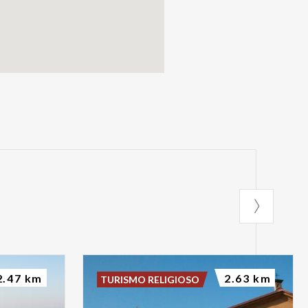
2.47 km
2.63 km
TURISMO RELIGIOSO