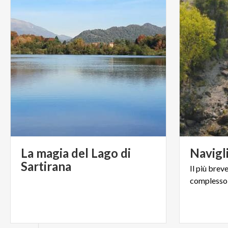
La magia del Lago di
Navigl
Sartirana
Il
più
brev
complesso