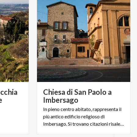
cchia
Chiesa di San Paolo a
e
Imbersago
In pieno centro abitato, rappresenta il
più antico edificio religioso di
Imbersago. Si trovano citazioni risalenti al XIII secolo