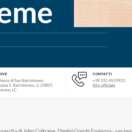
reme
OVE
CONTATTI
hiesa di San Bartolomeo
+39 331 4519922
iazza S. Bartolomeo, 2, 23807,
Sito ufficiale
erate, LC
 nascita di John Coltrane, Dimitri Grechi Espinoza - sax te