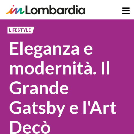
Salta
al
LIFESTYLE
contenuto
Eleganza e
principale
modernità. Il
Grande
Gatsby e l'Art
Decò