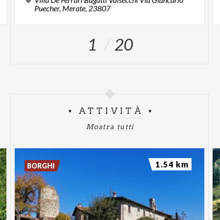
Puecher, Merate, 23807
1
20
ATTIVITÀ
Mostra tutti
1.54 km
BORGHI