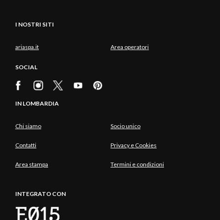
I NOSTRI SITI
ariaspa.it
Area operatori
SOCIAL
IN LOMBARDIA
Chi siamo
Socio unico
Contatti
Privacy e Cookies
Area stampa
Termini e condizioni
INTEGRATO CON