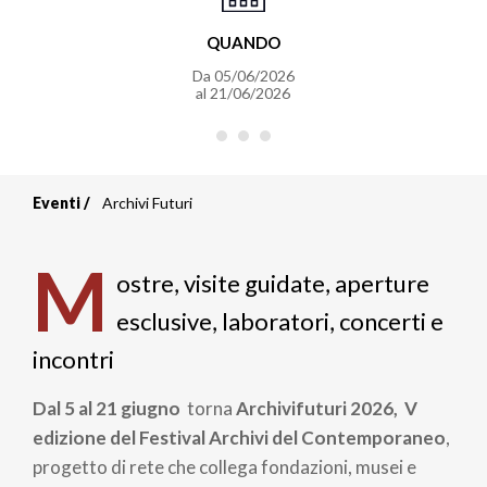
QUANDO
Da
05/06/2026
al
21/06/2026
Eventi
Archivi Futuri
Briciole
di
M
ostre, visite guidate, aperture
pane
esclusive, laboratori, concerti e
incontri
Dal 5 al 21 giugno
torna
Archivifuturi 2026, V
edizione del Festival Archivi del Contemporaneo
,
progetto di rete che collega fondazioni, musei e