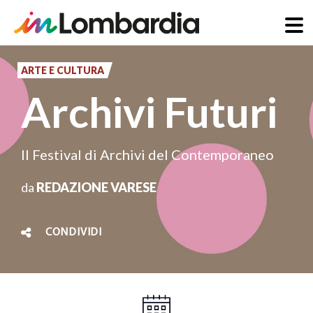
Salta
al
ARTE E CULTURA
contenuto
Archivi Futuri
principale
Il Festival di Archivi del Contemporaneo
da
REDAZIONE VARESE
CONDIVIDI