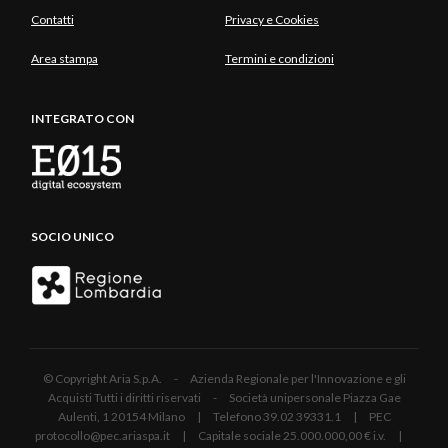
Contatti
Privacy e Cookies
Area stampa
Termini e condizioni
INTEGRATO CON
SOCIO UNICO
© Copyright Aria S.p.A. - Azienda Regionale per l'Innovazione e gli
Acquisti Tutti i diritti riservati - Società unipersonale Piazza Gae
Aulenti, 1 20154 Milano | Telefono 39.02 39331.1 | PEC
protocollo@pec.ariaspa.it | Capitale sociale 25.000.000,00 € i.v. |