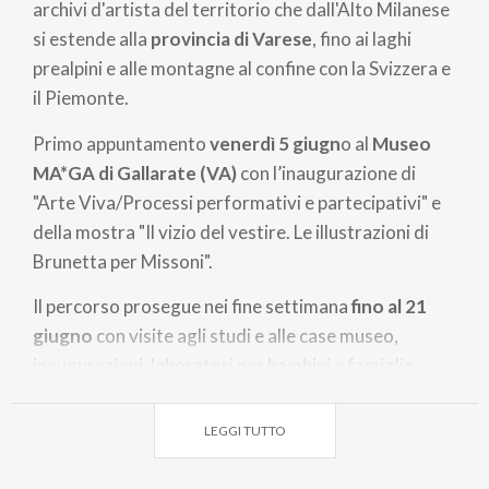
archivi d'artista del territorio che dall'Alto Milanese
si estende alla
provincia di Varese
, fino ai laghi
prealpini e alle montagne al confine con la Svizzera e
il Piemonte.
Primo appuntamento
venerdì 5 giugn
o al
Museo
MA*GA di Gallarate (VA)
con l’inaugurazione di
"Arte Viva/Processi performativi e partecipativi" e
della mostra "Il vizio del vestire. Le illustrazioni di
Brunetta per Missoni".
Il percorso prosegue nei fine settimana
fino al 21
giugno
con visite agli studi e alle case museo,
inaugurazioni, laboratori per bambini e famiglie,
concerti, proiezioni e percorsi guidati. Gli
appuntamenti sono dedicati all’arte
LEGGI TUTTO
contemporanea, al design, all’architettura e alla
valorizzazione degli archivi d’artista.