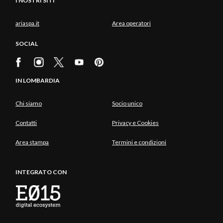
I NOSTRI SITI
ariaspa.it
Area operatori
SOCIAL
IN LOMBARDIA
Chi siamo
Socio unico
Contatti
Privacy e Cookies
Area stampa
Termini e condizioni
INTEGRATO CON