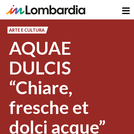
Salta
al
ARTE E CULTURA
contenuto
AQUAE
principale
DULCIS
“Chiare,
fresche et
dolci acque”