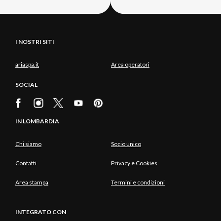
I NOSTRI SITI
ariaspa.it
Area operatori
SOCIAL
IN LOMBARDIA
Chi siamo
Socio unico
Contatti
Privacy e Cookies
Area stampa
Termini e condizioni
INTEGRATO CON