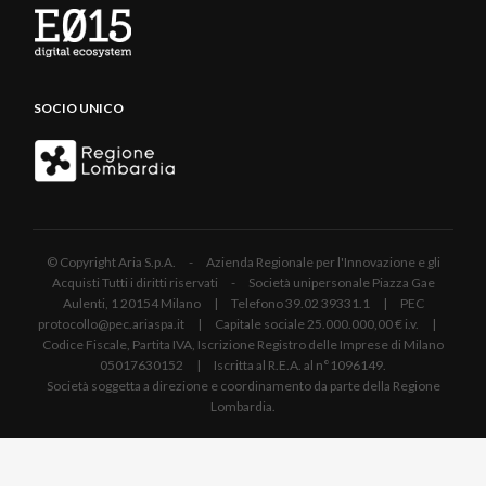
SOCIO UNICO
© Copyright Aria S.p.A. - Azienda Regionale per l'Innovazione e gli
Acquisti Tutti i diritti riservati - Società unipersonale Piazza Gae
Aulenti, 1 20154 Milano | Telefono 39.02 39331.1 | PEC
protocollo@pec.ariaspa.it | Capitale sociale 25.000.000,00 € i.v. |
Codice Fiscale, Partita IVA, Iscrizione Registro delle Imprese di Milano
05017630152 | Iscritta al R.E.A. al n°1096149.
Società soggetta a direzione e coordinamento da parte della Regione
Lombardia.