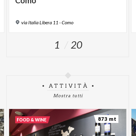
Como
via
Italia
Libera
11
-
Como
1
20
ATTIVITÀ
Mostra tutti
873 mt
FOOD & WINE