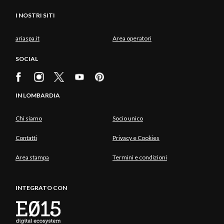
I NOSTRI SITI
ariaspa.it
Area operatori
SOCIAL
IN LOMBARDIA
Chi siamo
Socio unico
Contatti
Privacy e Cookies
Area stampa
Termini e condizioni
INTEGRATO CON