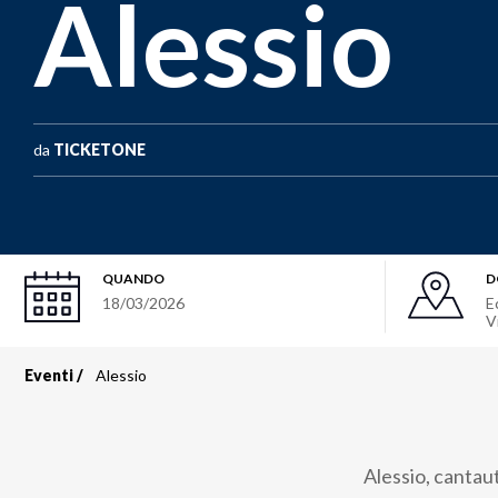
Alessio
da
TICKETONE
QUANDO
D
18/03/2026
E
V
Eventi
Alessio
Briciole
di
Alessio, cantaut
pane