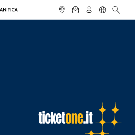
IANIFICA
INFOPOINT
NEWSLETTER
ISCRIVITI
LINGUA
CERCA