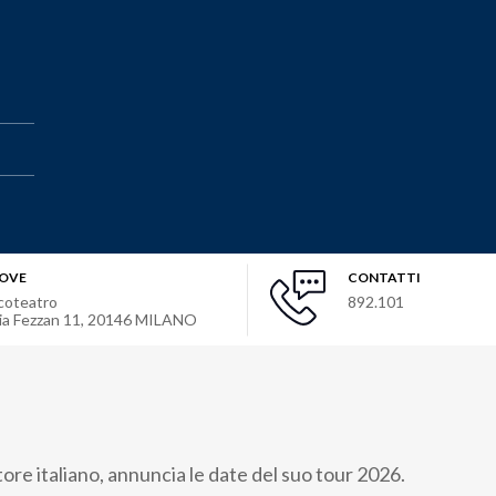
OVE
CONTATTI
coteatro
892.101
ia Fezzan 11
,
20146
MILANO
ore italiano, annuncia le date del suo tour 2026.