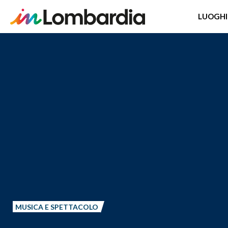
LUOGHI
Salta
al
contenuto
principale
MUSICA E SPETTACOLO