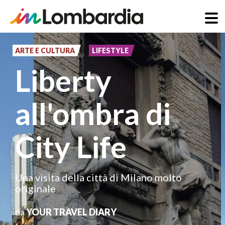
Salta
al
ARTE E CULTURA
LIFESTYLE
contenuto
Liberty
principale
all'ombra di
City Life
Una visita della città di Milano molto
originale
da
YOUR TRAVEL DIARY