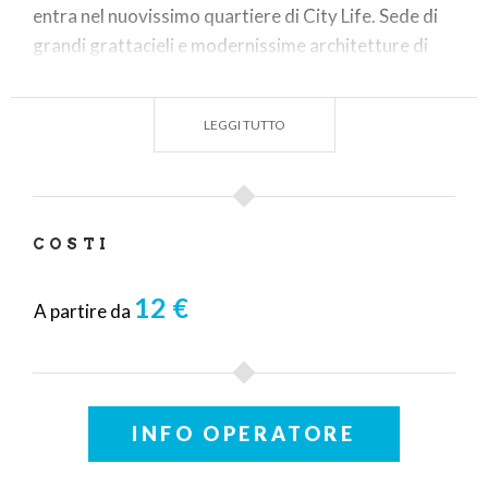
entra nel nuovissimo quartiere di City Life. Sede di
grandi grattacieli e modernissime architetture di
vario genere.
LEGGI TUTTO
Attraversando il parco, che sorge sul territorio della
prima Fiera di Milano, si raggiunge uno dei primi
ingressi, la Porta Domodossola, dove sopravvivono
edifici in stile Liberty, testimonianza delle prime
COSTI
grandi edizioni della Fiera Campionaria di Milano.
12 €
A partire da
INFO OPERATORE