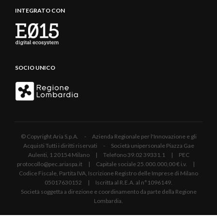
INTEGRATO CON
SOCIO UNICO
© Copyright Aria S.p.A. - Azienda Regionale per l'Innovazione e gli
Acquisti Tutti i diritti riservati - Società unipersonale Piazza Gae
Aulenti, 1 20154 Milano | Telefono 39.02 39331.1 | PEC
protocollo@pec.ariaspa.it | Capitale sociale 25.000.000,00 € i.v. |
Codice Fiscale, Partita IVA, Iscrizione Registro delle Imprese di Milano
05017630152 | Iscritta al R.E.A. al n°1096149.
Società soggetta a direzione e coordinamento da parte della Regione
Lombardia.