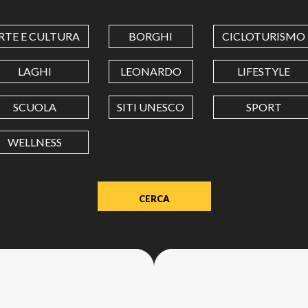
COORDINATES
RTE E CULTURA
BORGHI
CICLOTURISMO
LATITUDINE
LAGHI
LEONARDO
LIFESTYLE
SCUOLA
SITI UNESCO
SPORT
LONGITUDINE
WELLNESS
Value
in
decimal
degrees.
Use
dot
(.)
as
decimal