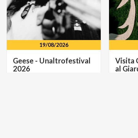
19/08/2026
Geese
-
Unaltrofestival
Visita
2026
al
Giar
Circolo Magnolia via Circonvallazione
Idroscalo, 41
Villa
Ar
ARTE E CULTURA
MUSICA 