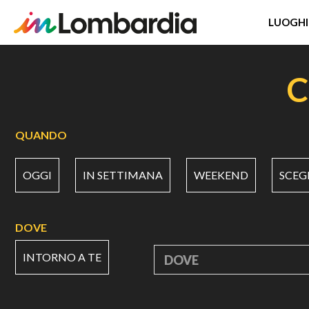
LUOGHI
Salta
al
C
contenuto
principale
QUANDO
OGGI
IN SETTIMANA
WEEKEND
SCEG
DOVE
INTORNO A TE
DOVE