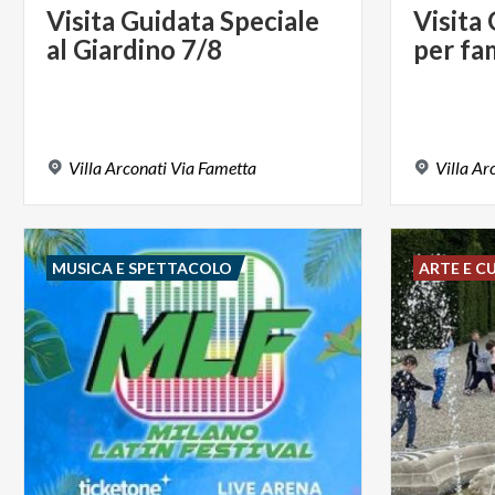
Visita
Guidata
Speciale
Visita
al
Giardino
7/8
per
fa
Villa
Arconati
Via
Fametta
Villa
Ar
MUSICA E SPETTACOLO
ARTE E C