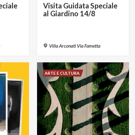
eciale
Visita
Guidata
Speciale
al
Giardino
14/8
a
Villa
Arconati
Via
Fametta
ARTE E CULTURA