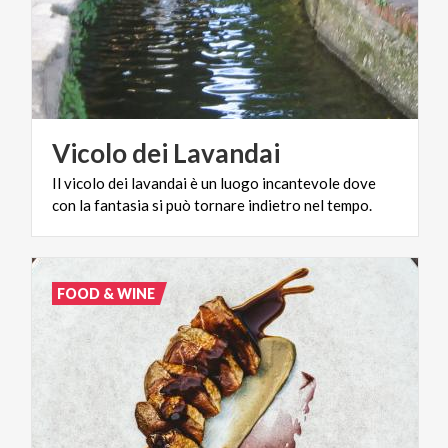
Vicolo
dei
Lavandai
Il
vicolo
dei
lavandai
è
un
luogo
incantevole
dove
con
la
fantasia
si
può
tornare
indietro
nel
tempo.
FOOD & WINE