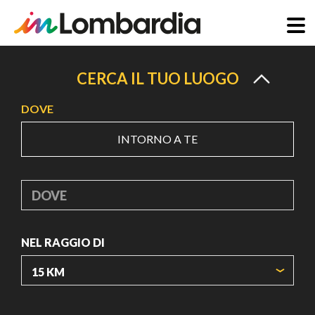
Salta
al
CERCA IL TUO LUOGO
contenuto
DOVE
principale
INTORNO A TE
DOVE
NEL RAGGIO DI
ORIGIN COORDINATES