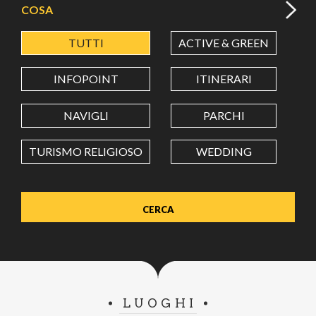
COSA
TUTTI
ACTIVE & GREEN
A
LATITUDINE
INFOPOINT
ITINERARI
LONGITUDINE
NAVIGLI
PARCHI
TURISMO RELIGIOSO
WEDDING
Value in decimal degrees. Use dot (.) as decimal separator.
LUOGHI