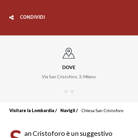
CONDIVIDI
DOVE
Via San Cristoforo, 3
,
Milano
Visitare la Lombardia
Navigli
Chiesa San Cristoforo
Briciole
di
S
an Cristoforo è un suggestivo