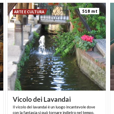
aggiunta, quello col cappello cardinalizio e il sole
radiante tra le stelle, del cardinale
Pietro Filargo
518 mt
ARTE E CULTURA
(1339-1410), vescovo di Milano e poi pontefice con
il nome di
Alessandro V.
Vicolo
dei
Lavandai
Il
vicolo
dei
lavandai
è
un
luogo
incantevole
dove
con
la
fantasia
si
può
tornare
indietro
nel
tempo.