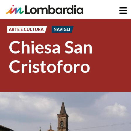
Salta
al
ARTE E CULTURA
NAVIGLI
contenuto
Chiesa San
principale
Cristoforo