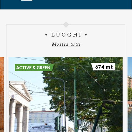
Galleria
€ 90,85
Platea Settore B
€ 148,35
Platea
Settore A
€ 263,35
LUOGHI
Mostra tutti
674 mt
ACTIVE & GREEN