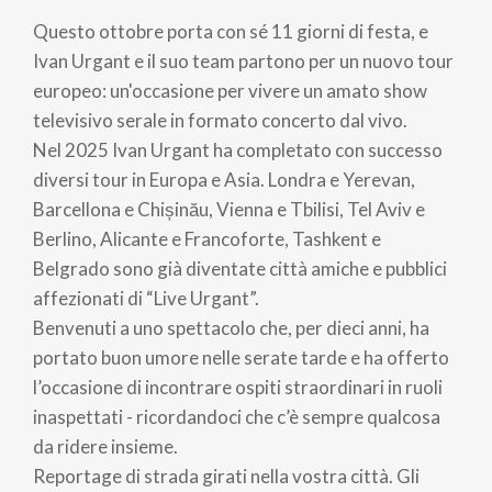
di
Questo ottobre porta con sé 11 giorni di festa, e
pane
Ivan Urgant e il suo team partono per un nuovo tour
europeo: un'occasione per vivere un amato show
televisivo serale in formato concerto dal vivo.
Nel 2025 Ivan Urgant ha completato con successo
diversi tour in Europa e Asia. Londra e Yerevan,
Barcellona e Chișinău, Vienna e Tbilisi, Tel Aviv e
Berlino, Alicante e Francoforte, Tashkent e
Belgrado sono già diventate città amiche e pubblici
affezionati di “Live Urgant”.
Benvenuti a uno spettacolo che, per dieci anni, ha
portato buon umore nelle serate tarde e ha offerto
l’occasione di incontrare ospiti straordinari in ruoli
inaspettati - ricordandoci che c’è sempre qualcosa
da ridere insieme.
Reportage di strada girati nella vostra città. Gli