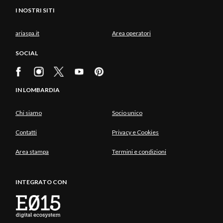
I NOSTRI SITI
ariaspa.it
Area operatori
SOCIAL
IN LOMBARDIA
Chi siamo
Socio unico
Contatti
Privacy e Cookies
Area stampa
Termini e condizioni
INTEGRATO CON