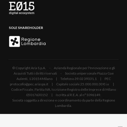
SOLE SHAREHOLDER
© Copyright Aria S.p.A. - Azienda Regionale per l'Innovazione e gli
Acquisti Tutti i diritti riservati - Società unipersonale Piazza Gae
Aulenti, 1 20154 Milano | Telefono 39.02 39331.1 | PEC
protocollo@pec.ariaspa.it | Capitale sociale 25.000.000,00 € i.v. |
Codice Fiscale, Partita IVA, Iscrizione Registro delle Imprese di Milano
05017630152 | Iscritta al R.E.A. al n°1096149.
Società soggetta a direzione e coordinamento da parte della Regione
Lombardia.