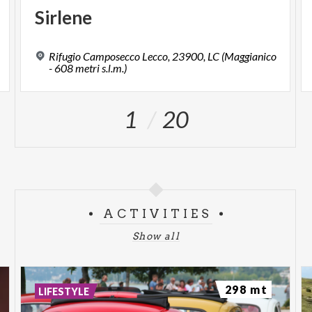
Sirlene
Rifugio Camposecco Lecco, 23900, LC (Maggianico
- 608 metri s.l.m.)
1
20
ACTIVITIES
Show all
298 mt
LIFESTYLE